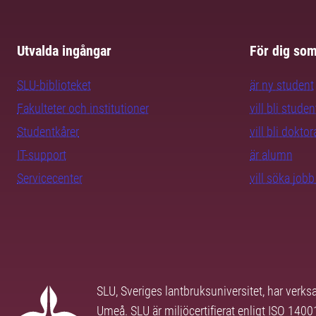
Utvalda ingångar
För dig so
SLU-biblioteket
är ny student
Fakulteter och institutioner
vill bli studen
Studentkårer
vill bli dokto
IT-support
är alumn
Servicecenter
vill söka job
SLU, Sveriges lantbruksuniversitet, har verk
Umeå. SLU är miljöcertifierat enligt ISO 140