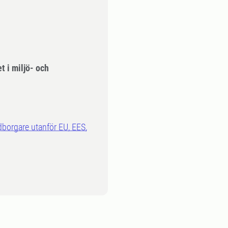
 i miljö- och
dborgare utanför EU, EES,