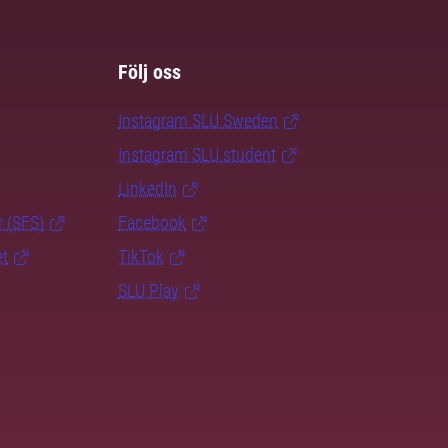
Följ oss
Instagram SLU.Sweden
Instagram SLU.student
LinkedIn
r (SFS)
Facebook
et
TikTok
SLU Play