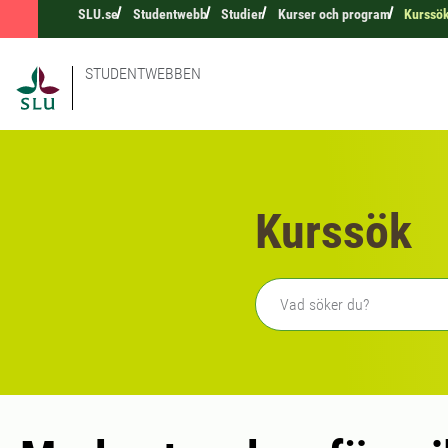
SLU.se
Studentwebb
Studier
Kurser och program
Kurssö
STUDENTWEBBEN
Kurssök
Fritext sökning