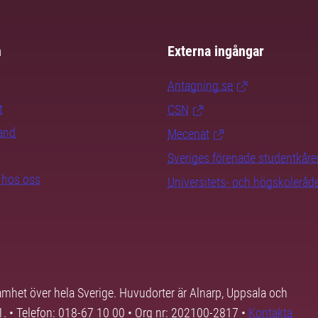
m
Externa ingångar
Antagning.se
t
CSN
rand
Mecenat
Sveriges förenade studentkåre
b hos oss
Universitets- och högskoleråd
samhet över hela Sverige. Huvudorter är Alnarp, Uppsala och
01. • Telefon: 018-67 10 00 • Org nr: 202100-2817 •
Kontakta