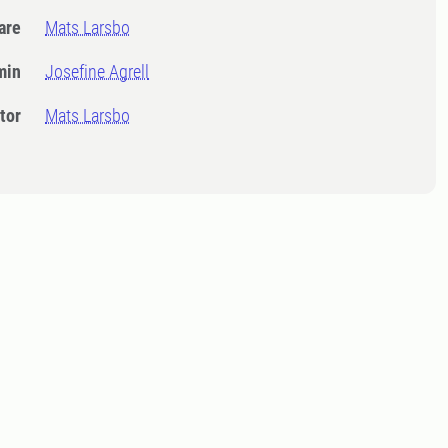
dare
Mats Larsbo
min
Josefine Agrell
tor
Mats Larsbo