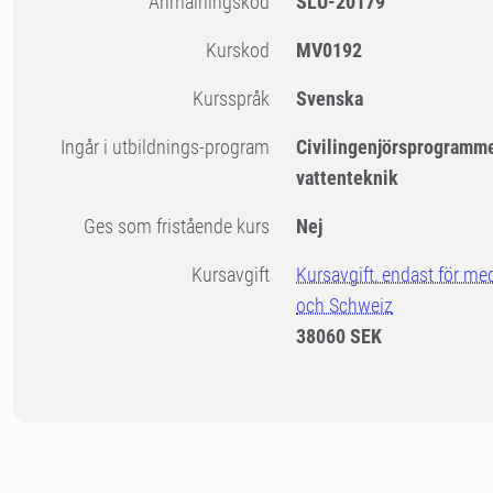
Anmälningskod
SLU-20179
Kurskod
MV0192
Kursspråk
Svenska
Ingår i utbildnings-program
Civilingenjörsprogrammet
vattenteknik
Ges som fristående kurs
Nej
Kursavgift
Kursavgift, endast för me
och Schweiz
38060 SEK