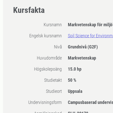
Kursfakta
Kursnamn
Markvetenskap för miljö
Engelsk kursnamn
Soil Science for Environ
Nivå
Grundnivå
(G2F)
Huvudområde
Markvetenskap
högskolepoäng
15.0 hp
Studietakt
50 %
Studieort
Uppsala
Undervisningsform
Campusbaserad undervi