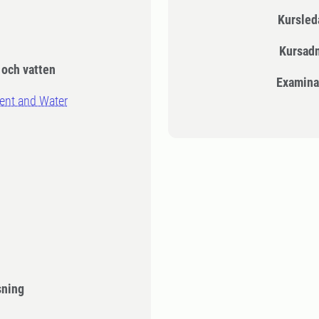
Kursle
Kursad
 och vatten
Examina
ment and Water
sning