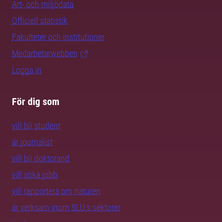
Art- och miljödata
Officiell statistik
Fakulteter och institutioner
Medarbetarwebben
Logga in
För dig som
vill bli student
är journalist
vill bli doktorand
vill söka jobb
vill rapportera om naturen
är verksam inom SLU:s sektorer