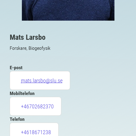
Mats Larsbo
Forskare, Biogeofysik
E-post
mats.larsbo@slu.se
Mobiltelefon
+46702682370
Telefon
+4618671238