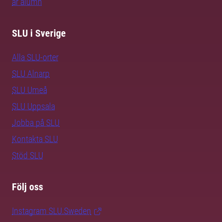
är alumn
SLU i Sverige
Alla SLU-orter
SLU Alnarp
SLU Umeå
SLU Uppsala
Jobba på SLU
Kontakta SLU
Stöd SLU
Följ oss
Instagram SLU.Sweden