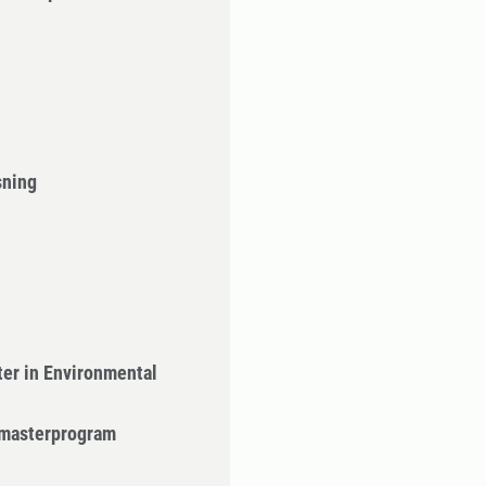
sning
er in Environmental
- masterprogram