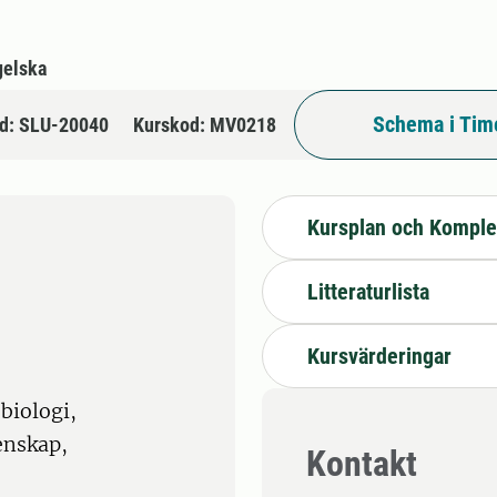
gelska
Schema i Tim
d: SLU-20040
Kurskod: MV0218
Kursplan och Komple
Litteraturlista
Kursvärderingar
biologi,
enskap,
Kontakt