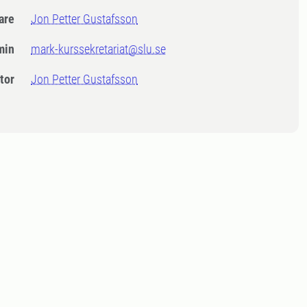
dare
Jon Petter Gustafsson
min
mark-kurssekretariat@slu.se
tor
Jon Petter Gustafsson