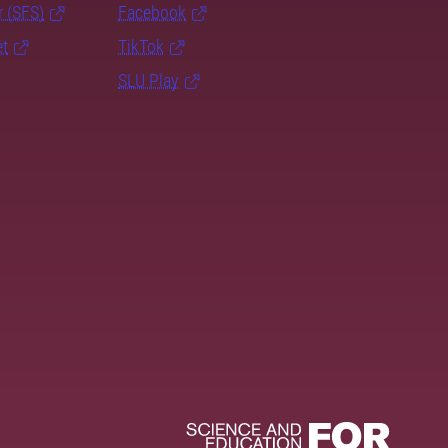
r (SFS)
Facebook
et
TikTok
SLU Play