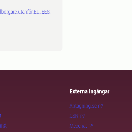
dborgare utanför EU, EES,
m
Externa ingångar
Antagning.se
t
CSN
rand
Mecenat