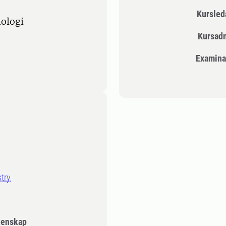
Kursle
iologi
Kursad
Examina
try
tenskap