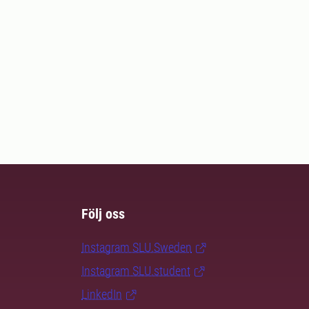
Följ oss
Instagram SLU.Sweden
Instagram SLU.student
LinkedIn