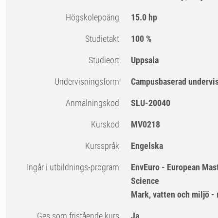
högskolepoäng
15.0 hp
Studietakt
100 %
Studieort
Uppsala
Undervisningsform
Campusbaserad undervi
Anmälningskod
SLU-20040
Kurskod
MV0218
Kursspråk
Engelska
Ingår i utbildnings-program
EnvEuro - European Mast
Science
Mark, vatten och miljö 
Ges som fristående kurs
Ja