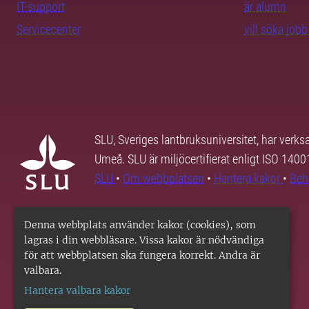
IT-support
är alumn
Servicecenter
vill söka job
SLU, Sveriges lantbruksuniversitet, har verk
Umeå. SLU är miljöcertifierat enligt ISO 140
SLU
•
Om webbplatsen
•
Hantera kakor
•
Beh
Denna webbplats använder kakor (cookies), som
lagras i din webbläsare. Vissa kakor är nödvändiga
för att webbplatsen ska fungera korrekt. Andra är
valbara.
Hantera valbara kakor