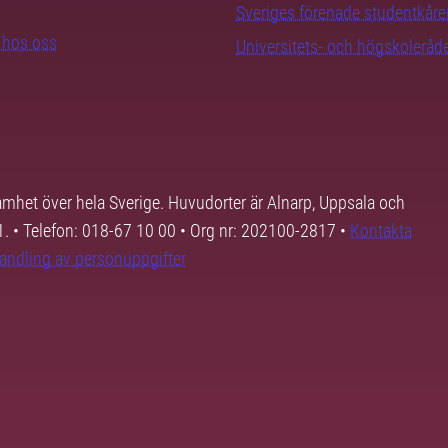
Sveriges förenade studentkåre
b hos oss
Universitets- och högskoleråd
samhet över hela Sverige. Huvudorter är Alnarp, Uppsala och
01. • Telefon: 018-67 10 00 • Org nr: 202100-2817 •
Kontakta
andling av personuppgifter