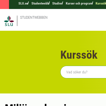
SLU.se
Studentwebb
Studier
Kurser och program
Kurssö
STUDENTWEBBEN
Kurssök
Fritext sökning