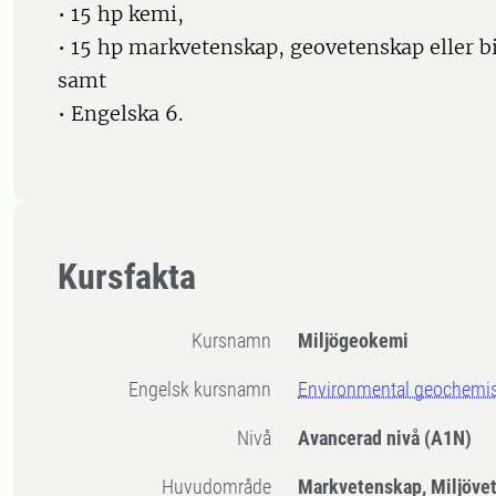
• 15 hp kemi,
• 15 hp markvetenskap, geovetenskap eller b
samt
• Engelska 6.
Kursfakta
Kursnamn
Miljögeokemi
Engelsk kursnamn
Environmental geochemis
Nivå
Avancerad nivå
(A1N)
Huvudområde
Markvetenskap, Miljöve