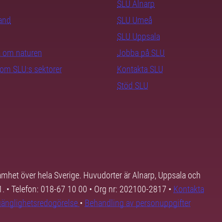
SLU Alnarp
rand
SLU Umeå
SLU Uppsala
ra om naturen
Jobba på SLU
nom SLU:s sektorer
Kontakta SLU
Stöd SLU
samhet över hela Sverige. Huvudorter är Alnarp, Uppsala och
01. • Telefon: 018-67 10 00 • Org nr: 202100-2817 •
Kontakta
lgänglighetsredogörelse
•
Behandling av personuppgifter