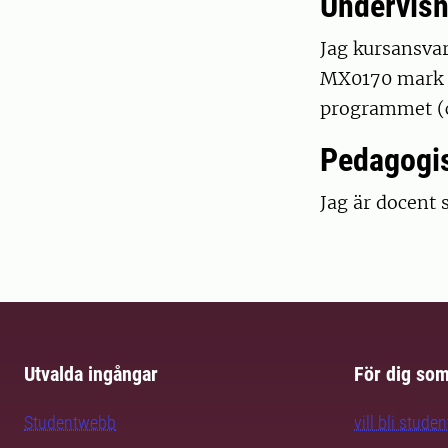
Undervisn
Jag kursansva
MX0170 mark 
programmet (c
Pedagogis
Jag är docent
Utvalda ingångar
För dig so
Studentwebb
vill bli studen