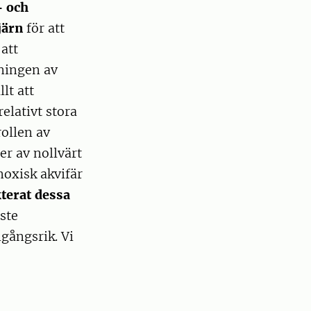
- och
 järn
för att
att
dningen av
lt att
elativt stora
rollen av
er av nollvärt
noxisk akvifär
kterat dessa
ste
gångsrik. Vi