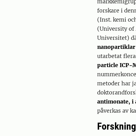
markkemigruppe
forskare i den
(Inst. kemi o
(University of
Universitet) d
nanopartiklar 
utarbetat fler
particle ICP-
nummerkoncent
metoder har j
doktorandfors
antimonate, i
påverkas av ka
Forskning