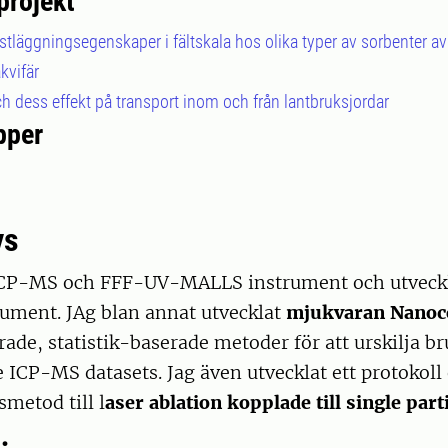
projekt
stläggningsegenskaper i fältskala hos olika typer av sorbenter av n
kvifär
och dess effekt på transport inom och från lantbruksjordar
pper
ys
 ICP-MS och FFF-UV-MALLS instrument och utveck
rument. JAg blan annat utvecklat
mjukvaran Nano
rade, statistik-baserade metoder för att urskilja br
e ICP-MS datasets. Jag även utvecklat ett protokoll
metod till l
aser ablation kopplade till single par