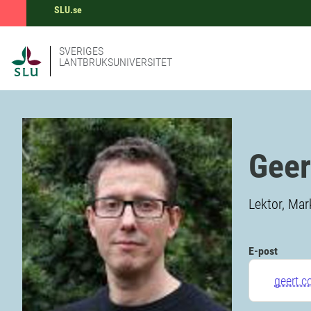
SLU.se
SVERIGES
LANTBRUKSUNIVERSITET
Geer
Lektor, Ma
E-post
geert.c