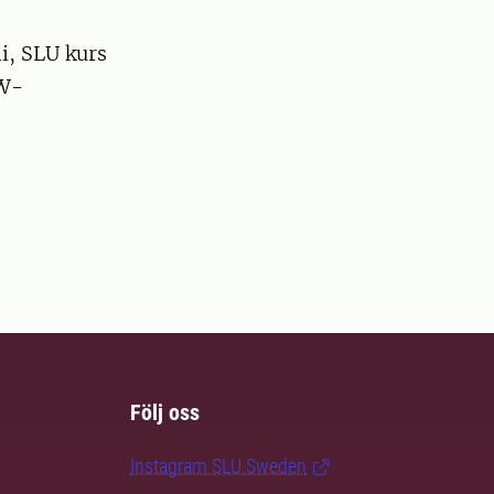
i, SLU kurs
 W-
Följ oss
Instagram SLU.Sweden