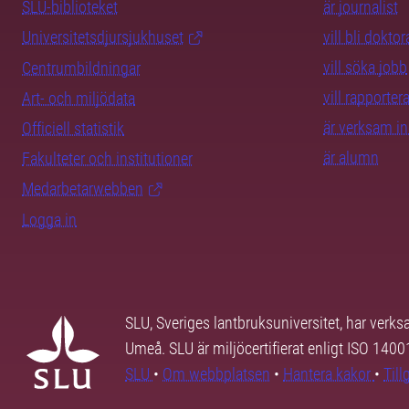
SLU-biblioteket
är journalist
Universitetsdjursjukhuset
vill bli dokto
vill söka jobb
Centrumbildningar
vill rapporte
Art- och miljödata
är verksam i
Officiell statistik
är alumn
Fakulteter och institutioner
Medarbetarwebben
Logga in
SLU, Sveriges lantbruksuniversitet, har verk
Umeå. SLU är miljöcertifierat enligt ISO 140
SLU
•
Om webbplatsen
•
Hantera kakor
•
Til