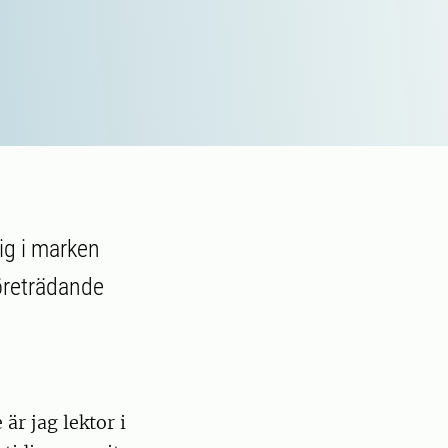
sig i marken
företrädande
är jag lektor i