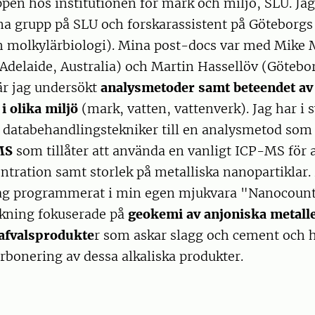
n hos institutionen för mark och miljö, SLU. Jag 
na grupp på SLU och forskarassistent på Göteborgs
ch molkylärbiologi). Mina post-docs var med Mike
 Adelaide, Australia) och Martin Hassellöv (Götebo
är jag undersökt
analysmetoder samt beteendet av 
i olika miljö
(mark, vatten, vattenverk). Jag har i
a databehandlingstekniker till en analysmetod som
MS
som tillåter att använda en vanligt ICP-MS för 
ration samt storlek på metalliska nanopartiklar.
ag programmerat i min egen mjukvara "Nanocount
kning fokuserade på
geokemi av anjoniska metalle
 afvalsprodukte
r som askar slagg och cement och 
rbonering av dessa alkaliska produkter.