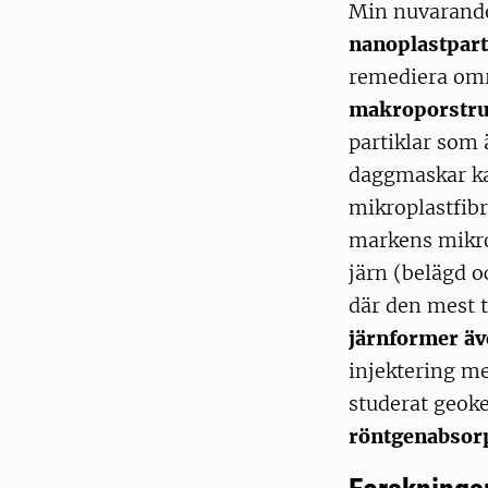
Min nuvarande
nanoplastpart
remediera omr
makroporstru
partiklar som 
daggmaskar ka
mikroplastfibra
markens mikros
järn (belägd o
där den mest t
järnformer äve
injektering m
studerat geok
röntgenabsor