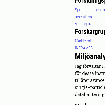
Forsknings
Spridnings- och fa
arsenikförorenad a
Vittring av plast 
Forskargru
Markkemi
INFRAMES
Miljöanal
Jag förvaltar
för dessa inst
tillåter avance
single-particl
datahanterings