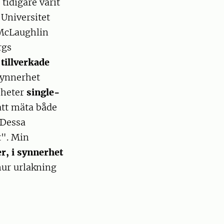
tidigare varit
 Universitet
 McLaughlin
rgs
tillverkade
 synnerhet
 heter
single-
att mäta både
 Dessa
". Min
r, i synnerhet
hur urlakning