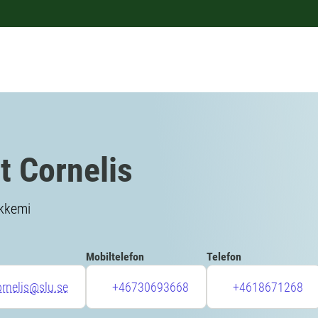
t Cornelis
rkkemi
Mobiltelefon
Telefon
ornelis@slu.se
+46730693668
+4618671268