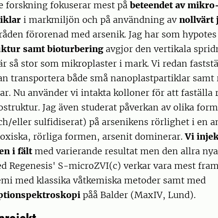
 forskning fokuserar mest på
beteendet av mikro
iklar
i markmiljön och på användning av
nollvärt
åden förorenad med arsenik. Jag har som hypotes 
ktur samt bioturbering
avgjor den vertikala spri
är så stor som mikroplaster i mark. Vi redan faststäl
n transportera både små nanoplastpartiklar samt r
r. Nu använder vi intakta kolloner för att faställa 
truktur. Jag även studerat påverkan av olika form
ch/eller sulfidiserat) på arsenikens rörlighet i en a
oxiska, rörliga formen, arsenit dominerar.
Vi inje
n i fält
med varierande resultat men den allra nya
ed Regenesis' S-microZVI(c) verkar vara mest fram
emi med klassika våtkemiska metoder samt med
ptionspektroskopi
påå Balder (MaxIV, Lund).