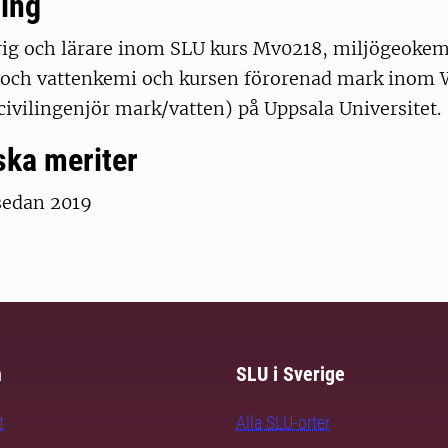
ing
rig och lärare inom SLU kurs Mv0218, miljögeokem
och vattenkemi och kursen förorenad mark inom
ivilingenjör mark/vatten) på Uppsala Universitet.
ka meriter
 sedan 2019
m
SLU i Sverige
t
Alla SLU-orter