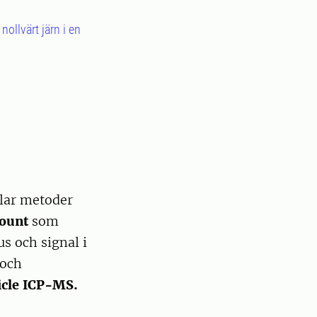
ollvärt järn i en
lar metoder
count
som
us och signal i
 och
ticle ICP-MS.