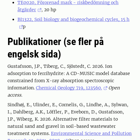
TE0020, Förorenad mark - riskbedömning och
åtgärder
, 20 hp
BI1322, Soil biology and biogeochemical cycles, 15 h
p
Publikationer (se fler på
engelsk sida)
Gustafsson, J.P., Tiberg, C., Sjöstedt, C. 2026. Ion
adsorption to ferrihydrite: A CD-MUSIC model database
constrained from X-ray absorption spectroscopic
information.
Chemical Geology 719, 123560.
Open
access.
Sindhøj, E., Ulinder, E., Cornelis, G., Lindhe, A., Sylwan,
I., Dahlberg, A.K., Löffler, P., Eveborn, D., Gustafsson,
J.P., Wiberg, K. 2026. Alternative filter materials to
natural sand and gravel in soil-based wastewater
treatment systems.
Environmental Science and Pollution