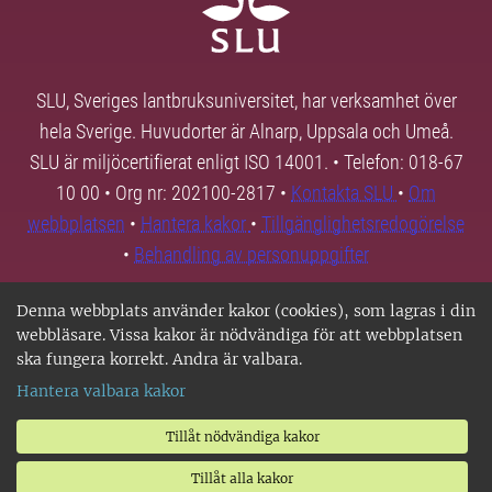
SLU, Sveriges lantbruksuniversitet, har verksamhet över
hela Sverige. Huvudorter är Alnarp, Uppsala och Umeå.
SLU är miljöcertifierat enligt ISO 14001. • Telefon: 018-67
10 00 • Org nr: 202100-2817 •
Kontakta SLU
•
Om
webbplatsen
•
Hantera kakor
•
Tillgänglighetsredogörelse
•
Behandling av personuppgifter
Denna webbplats använder kakor (cookies), som lagras i din
webbläsare. Vissa kakor är nödvändiga för att webbplatsen
ska fungera korrekt. Andra är valbara.
Hantera valbara kakor
Tillåt nödvändiga kakor
Tillåt alla kakor