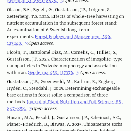
Research 33, 8851-8878.
Open access.
Olsson, B.A., Egnell, G., Gustafsson, J.P., Löfgren, S.,
Zetterberg, T.S. 2026. Effects of whole-tree harvesting on
nutrient accumulation in the subsequent forest stand:
An examination of 6 Swedish long-term
experiments.
Forest Ecology and Management 599,
123240.
Open access.
Florén, T., Bartolomé Díaz, M., Cornelis, G., Hillier, S.,
Gustafsson, J.P. 2025. Characterization of imogolite-type
nanoparticles in Podzols: morphology and association
with iron.
Geoderma 459, 117376.
Open access.
Gustafsson, J.P., Groeneveld, M., Karltun, E., Engberg
Hydén, C., Stendahl, J. 2025. Determining exchangeable
base cations in forest soils: a comparison of three
methods.
Journal of Plant Nutrition and Soil Science 188,
847-858.
Open access.
Husain, M.A., Besold, J., Gustafsson, J.P., Scheinost, A.C.,
Planer-Friedrich, B., Biswas, A. 2025. Thioarsenate sorbs