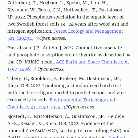
Zetterberg, T., Högbom, L., Spohn, M., Lim, H.,
Klysubun, W., Borca, C.N., Huthwelker, T., Gustafsson,
J.P. 2022. Phosphorus speciation in the organic layer of
two Swedish forest soils 13–24 years after wood ash and
nitrogen application.
Forest Ecology and Management
521, 120432.
Open acces
s.
Gustafsson, J.P., Antelo, J. 2022. Competitive arsenate
and phosphate adsorption on ferrihydrite as described by
the CD-MUSIC model.
ACS Earth and Space Chemistry 6,
1397-1406.
Open access
.
Tiberg, C., Smolders, E., Fröberg, M., Gustafsson, J.P.,
Kleja, D.B. 2022. Combining a standardized batch test
with the biotic ligand model to predict copper and zinc
ecotoxicity in soils.
Environmental Toxicology and
Chemistry 41, 1540-1554.
Open access.
Sjöstedt, C., Kristofferson, Å., Gustafsson, J.P., Heldele,
A.-S., Kessler, V., Kleja, D.B. 2022. Evidence of the
mineral ZnHAsO4·H2O, koritnigite, controlling As(V) and
Zn(II) solubility in a multi-contaminated soil.
Applied