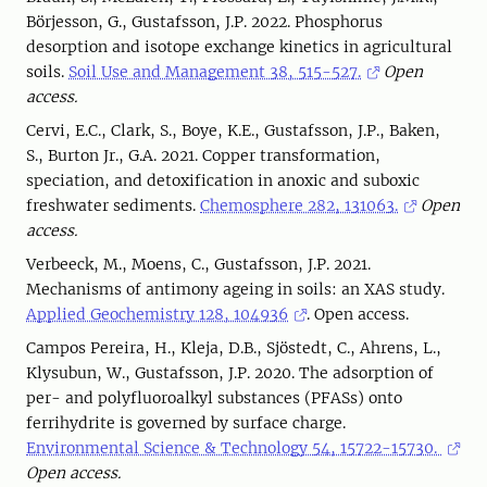
Börjesson, G., Gustafsson, J.P. 2022. Phosphorus
desorption and isotope exchange kinetics in agricultural
soils.
Soil Use and Management 38, 515-527.
Open
access.
Cervi, E.C., Clark, S., Boye, K.E., Gustafsson, J.P., Baken,
S., Burton Jr., G.A. 2021. Copper transformation,
speciation, and detoxification in anoxic and suboxic
freshwater sediments.
Chemosphere 282, 131063.
Open
access.
Verbeeck, M., Moens, C., Gustafsson, J.P. 2021.
Mechanisms of antimony ageing in soils: an XAS study.
Applied Geochemistry 128, 104936
. Open access.
Campos Pereira, H., Kleja, D.B., Sjöstedt, C., Ahrens, L.,
Klysubun, W., Gustafsson, J.P. 2020. The adsorption of
per- and polyfluoroalkyl substances (PFASs) onto
ferrihydrite is governed by surface charge.
Environmental Science & Technology 54, 15722-15730.
Open access.