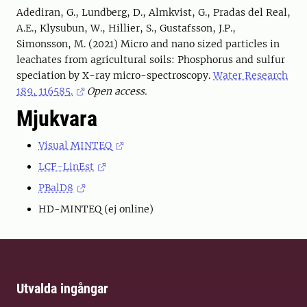
Adediran, G., Lundberg, D., Almkvist, G., Pradas del Real,
A.E., Klysubun, W., Hillier, S., Gustafsson, J.P.,
Simonsson, M. (2021) Micro and nano sized particles in
leachates from agricultural soils: Phosphorus and sulfur
speciation by X-ray micro-spectroscopy.
Water Research
189, 116585.
Open access.
Mjukvara
Visual MINTEQ
LCF-LinEst
PBalD8
HD-MINTEQ (ej online)
Utvalda ingångar