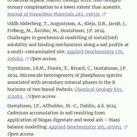
to natural organic matter through ferric iron-bridged
ternary complexation to a lower extent than arsenite.
Journal of Hazardous Materials 482, 136531.
Uddh Söderberg, T., Augustsson, A., Kleja, D.B., Jarsjö, J.,
Fröberg, M., Åström, M., Gustafsson, J.P. 2024.
Challenges in geochemical modelling of metal(loid)
solubility and binding mechanisms along a soil profile at
a multi-contaminated site.
Applied Geochemistry 170,
106063.
Open access.
Tuyishime, J.R.M., Florén, T., Rivard, C., Gustafsson, J.P.
2024. Microscale heterogeneity of phosphorus species
associated with secondary mineral phases in the B
horizons of two boreal Podzols.
Chemical Geology 655,
122083.
Open access.
Gustafsson, J.P., Affholder, M.-C., Dahlin, A.S. 2024.
Cadmium accumulation in soil resulting from
application of biogas digestate and wood ash – Mass
balance modelling.
Applied Geochemistry 165, 105951.
Open access.