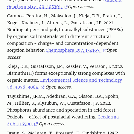
Geochemistry 140, 105301.
Open access.
Campos-Pereira, H., Makselon, J., Kleja, D.B., Prater, I.,
Kögel-Knabner, I., Ahrens, L., Gustafsson, J.P. 2022.
Binding of per- and polyfluoroalkyl substances (PFASs)
by organic soil materials with different structural
composition - charge- and concentration-dependent
sorption behavior.
Chemosphere 297, 134167.
Open
access.
Kleja, D.B., Gustafsson, J.P., Kessler, V., Persson, I. 2022.
Bismuth(III) forms exceptionally strong complexes with
organic matter.
Environmental Science and Technology
56, 3076-3084.
Open access.
Tuyishime, J.R.M., Adediran, G.A., Olsson, B.A., Spohn,
M., Hillier, S., Klysubun, W., Gustafsson, J.P. 2022.
Phosphorus abundance and speciation in acid forest
Podzols – effect of postglacial weathering.
Geoderma
406, 115500.
Open access.
Braun, S., McLaren, T., Frossard, E., Tuyishime, J.M.R.,