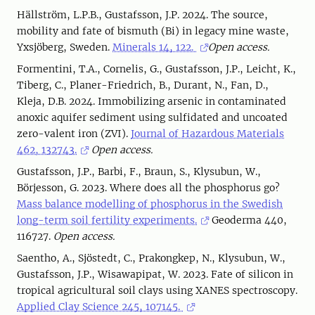
Hällström, L.P.B., Gustafsson, J.P. 2024. The source,
mobility and fate of bismuth (Bi) in legacy mine waste,
Yxsjöberg, Sweden.
Minerals 14, 122.
Open access.
Formentini, T.A., Cornelis, G., Gustafsson, J.P., Leicht, K.,
Tiberg, C., Planer-Friedrich, B., Durant, N., Fan, D.,
Kleja, D.B. 2024. Immobilizing arsenic in contaminated
anoxic aquifer sediment using sulfidated and uncoated
zero-valent iron (ZVI).
Journal of Hazardous Materials
462, 132743.
Open access.
Gustafsson, J.P., Barbi, F., Braun, S., Klysubun, W.,
Börjesson, G. 2023. Where does all the phosphorus go?
Mass balance modelling of phosphorus in the Swedish
long-term soil fertility experiments.
Geoderma 440,
116727.
Open access.
Saentho, A., Sjöstedt, C., Prakongkep, N., Klysubun, W.,
Gustafsson, J.P., Wisawapipat, W. 2023. Fate of silicon in
tropical agricultural soil clays using XANES spectroscopy.
Applied Clay Science 245, 107145.