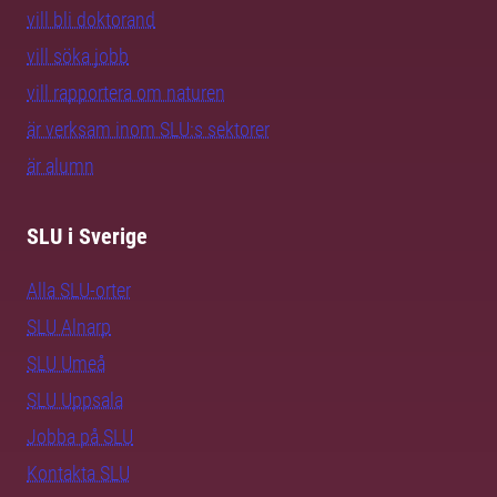
vill bli doktorand
vill söka jobb
vill rapportera om naturen
är verksam inom SLU:s sektorer
är alumn
SLU i Sverige
Alla SLU-orter
SLU Alnarp
SLU Umeå
SLU Uppsala
Jobba på SLU
Kontakta SLU