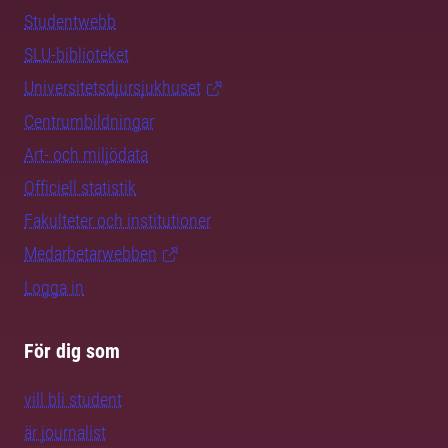
Studentwebb
SLU-biblioteket
Universitetsdjursjukhuset
Centrumbildningar
Art- och miljödata
Officiell statistik
Fakulteter och institutioner
Medarbetarwebben
Logga in
För dig som
vill bli student
är journalist