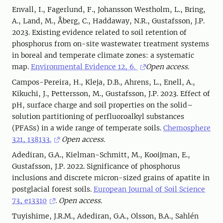
Envall, I., Fagerlund, F., Johansson Westholm, L., Bring,
A., Land, M., Åberg, C., Haddaway, N.R., Gustafsson, J.P.
2023. Existing evidence related to soil retention of
phosphorus from on-site wastewater treatment systems
in boreal and temperate climate zones: a systematic
map.
Environmental Evidence 12, 6.
Open access.
Campos-Pereira, H., Kleja, D.B., Ahrens, L., Enell, A.,
Kikuchi, J., Pettersson, M., Gustafsson, J.P. 2023. Effect of
pH, surface charge and soil properties on the solid–
solution partitioning of perfluoroalkyl substances
(PFASs) in a wide range of temperate soils.
Chemosphere
321, 138133.
Open access.
Adediran, G.A., Kielman-Schmitt, M., Kooijman, E.,
Gustafsson, J.P. 2022. Significance of phosphorus
inclusions and discrete micron-sized grains of apatite in
postglacial forest soils.
European Journal of Soil Science
73, e13310
.
Open access.
Tuyishime, J.R.M., Adediran, G.A., Olsson, B.A., Sahlén