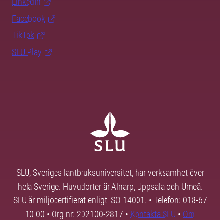
LinkedIn
Facebook
TikTok
SLU Play
SLU, Sveriges lantbruksuniversitet, har verksamhet över
hela Sverige. Huvudorter är Alnarp, Uppsala och Umeå.
SLU är miljöcertifierat enligt ISO 14001. • Telefon: 018-67
10 00 • Org nr: 202100-2817 •
Kontakta SLU
•
Om