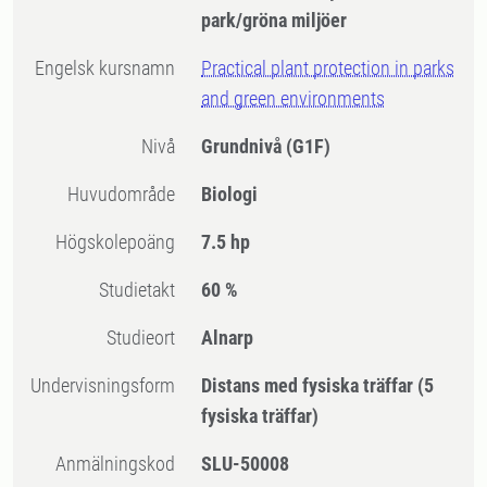
park/gröna miljöer
Engelsk kursnamn
Practical plant protection in parks
and green environments
Nivå
Grundnivå
(G1F)
Huvudområde
Biologi
högskolepoäng
7.5 hp
Studietakt
60 %
Studieort
Alnarp
Undervisningsform
Distans med fysiska träffar
(5
fysiska träffar)
Anmälningskod
SLU-50008