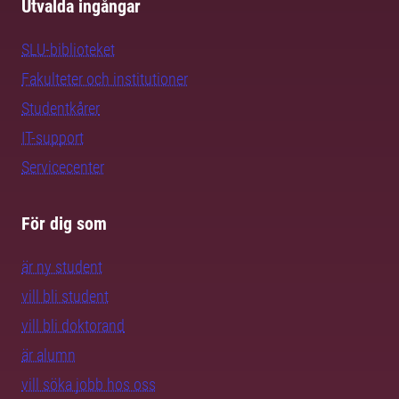
Utvalda ingångar
SLU-biblioteket
Fakulteter och institutioner
Studentkårer
IT-support
Servicecenter
För dig som
är ny student
vill bli student
vill bli doktorand
är alumn
vill söka jobb hos oss