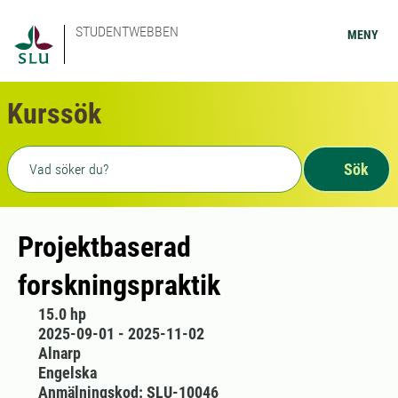
STUDENTWEBBEN
MENY
Kurssök
Fritext sökning
Sök
Projektbaserad
forskningspraktik
15.0 hp
2025-09-01 - 2025-11-02
Alnarp
Engelska
Anmälningskod: SLU-10046