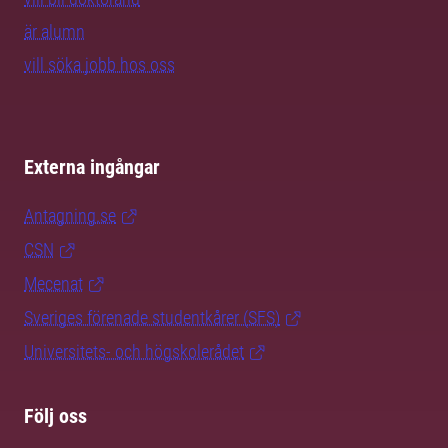
är alumn
vill söka jobb hos oss
Externa ingångar
Antagning.se
CSN
Mecenat
Sveriges förenade studentkårer (SFS)
Universitets- och högskolerådet
Följ oss