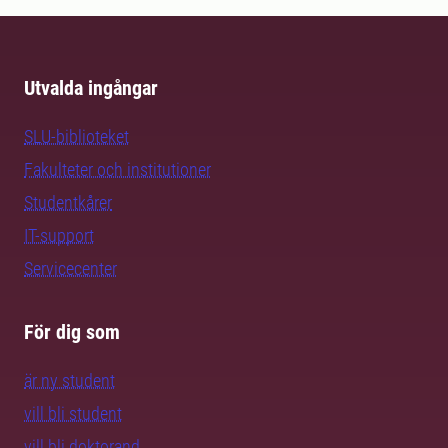
Utvalda ingångar
SLU-biblioteket
Fakulteter och institutioner
Studentkårer
IT-support
Servicecenter
För dig som
är ny student
vill bli student
vill bli doktorand