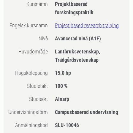
Kursnamn
Projektbaserad
forskningspraktik
Engelsk kursnamn
Project based research training
Nivå
Avancerad nivå
(A1F)
Huvudområde
Lantbruksvetenskap,
Trädgårdsvetenskap
högskolepoäng
15.0 hp
Studietakt
100 %
Studieort
Alnarp
Undervisningsform
Campusbaserad undervisning
Anmälningskod
SLU-10046