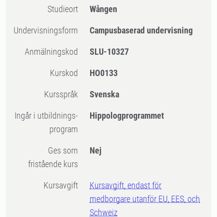
Studieort
Wången
Undervisningsform
Campusbaserad undervisning
Anmälningskod
SLU-10327
Kurskod
HO0133
Kursspråk
Svenska
Ingår i utbildnings-
Hippologprogrammet
program
Ges som
Nej
fristående kurs
Kursavgift
Kursavgift, endast för
medborgare utanför EU, EES, och
Schweiz