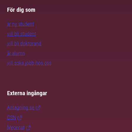
För dig som
är ny student
vill bli student
vill bli doktorand
är alumn
vill söka jobb hos oss
Externa ingångar
Antagning.se
CSN
Mecenat