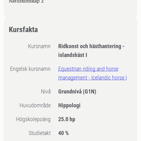
Naturkunskap 2
Kursfakta
Kursnamn
Ridkonst och hästhantering -
islandshäst I
Engelsk kursnamn
Equestrian riding and horse
management - Icelandic horse I
Nivå
Grundnivå
(G1N)
Huvudområde
Hippologi
högskolepoäng
25.0 hp
Studietakt
40 %