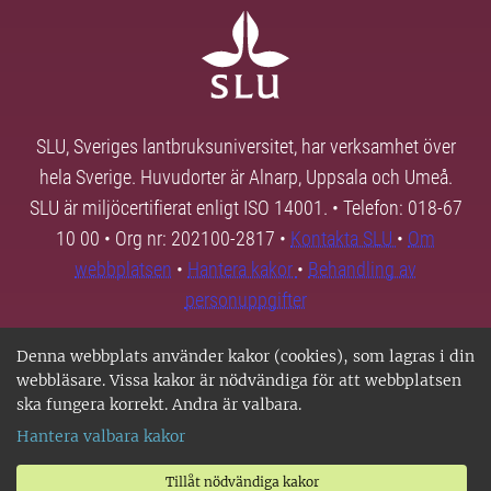
SLU, Sveriges lantbruksuniversitet, har verksamhet över
hela Sverige. Huvudorter är Alnarp, Uppsala och Umeå.
SLU är miljöcertifierat enligt ISO 14001. • Telefon: 018-67
10 00 • Org nr: 202100-2817 •
Kontakta SLU
•
Om
webbplatsen
•
Hantera kakor
•
Behandling av
personuppgifter
Denna webbplats använder kakor (cookies), som lagras i din
webbläsare. Vissa kakor är nödvändiga för att webbplatsen
ska fungera korrekt. Andra är valbara.
Hantera valbara kakor
Tillåt nödvändiga kakor