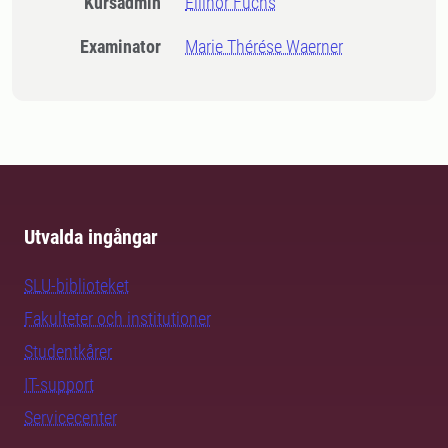
Kursadmin
Ellinor Fuchs
Examinator
Marie Thérése Waerner
Utvalda ingångar
SLU-biblioteket
Fakulteter och institutioner
Studentkårer
IT-support
Servicecenter