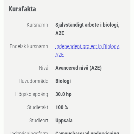
Kursfakta
Kursnamn
Självständigt arbete i biologi,
A2E
Engelsk kursnamn
Independent project in Biology,
A2E
Nivå
Avancerad nivå
(A2E)
Huvudområde
Biologi
högskolepoäng
30.0 hp
Studietakt
100 %
Studieort
Uppsala
Undervisningsform
Campusbaserad undervisning