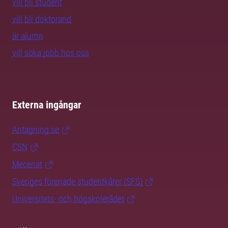
vill bli student
vill bli doktorand
är alumn
vill söka jobb hos oss
Externa ingångar
Antagning.se
CSN
Mecenat
Sveriges förenade studentkårer (SFS)
Universitets- och högskolerådet