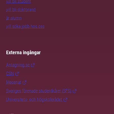
vill bli student
vill bli doktorand
är alumn
vill söka jobb hos oss
Externa ingångar
Antagning.se
CSN
Mecenat
Sveriges förenade studentkårer (SFS)
Universitets- och högskolerådet