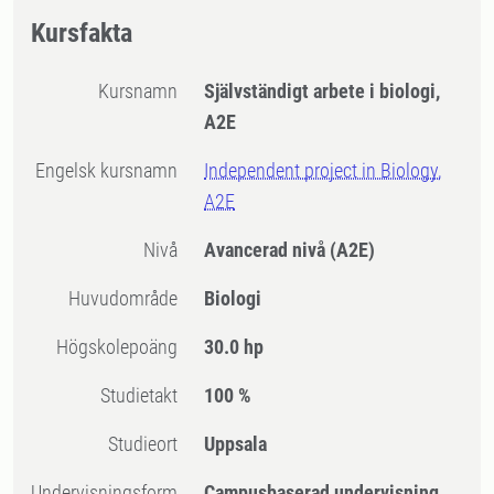
Kursfakta
Kursnamn
Självständigt arbete i biologi,
A2E
Engelsk kursnamn
Independent project in Biology,
A2E
Nivå
Avancerad nivå
(A2E)
Huvudområde
Biologi
högskolepoäng
30.0 hp
Studietakt
100 %
Studieort
Uppsala
Undervisningsform
Campusbaserad undervisning