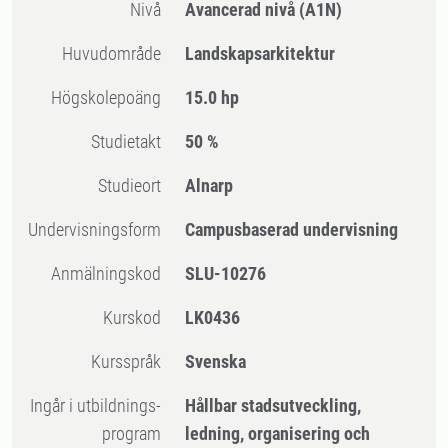
Nivå
Avancerad nivå
(A1N)
Huvudområde
Landskapsarkitektur
högskolepoäng
15.0 hp
Studietakt
50 %
Studieort
Alnarp
Undervisningsform
Campusbaserad undervisning
Anmälningskod
SLU-10276
Kurskod
LK0436
Kursspråk
Svenska
Ingår i utbildnings-
Hållbar stadsutveckling,
program
ledning, organisering och