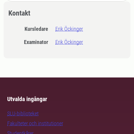
Kontakt
Kursledare
Erik Öckinger
Examinator
Erik Öckinger
Utvalda ingångar
SLU-biblioteket
Fakulteter och institutioner
Studentkårer