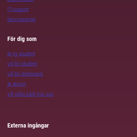
IT-support
Servicecenter
För dig som
är ny student
vill bli student
vill bli doktorand
är alumn
vill söka jobb hos oss
Externa ingångar