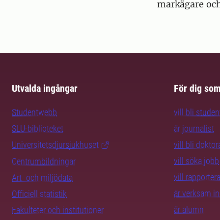
markägare och 
Utvalda ingångar
För dig so
Studentwebb
vill bli studen
SLU-biblioteket
är journalist
Universitetsdjursjukhuset
vill bli dokto
vill söka jobb
Centrumbildningar
vill rapporte
Art- och miljödata
är verksam i
Officiell statistik
är alumn
Fakulteter och institutioner