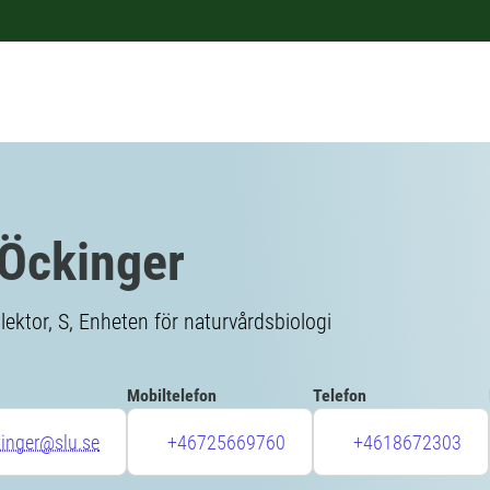
 Öckinger
slektor, S, Enheten för naturvårdsbiologi
Mobiltelefon
Telefon
kinger@slu.se
+46725669760
+4618672303