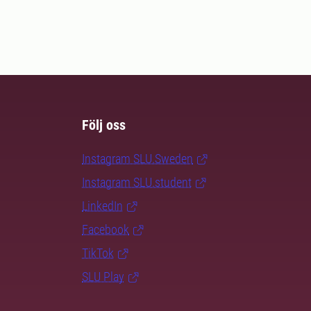
Följ oss
Instagram SLU.Sweden
Instagram SLU.student
LinkedIn
Facebook
TikTok
SLU Play