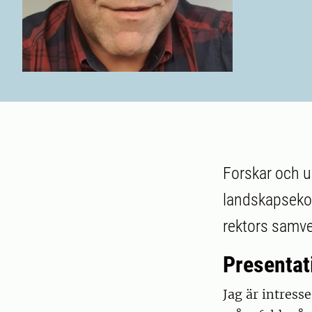
Forskar och u
landskapsekol
rektors samv
Presentat
Jag är intress