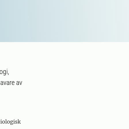
ogi,
havare av
biologisk