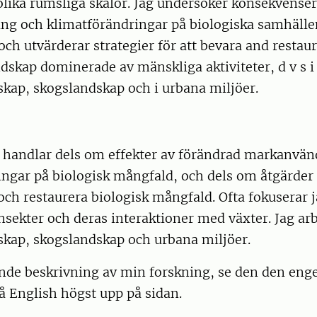
olika rumsliga skalor. Jag undersöker konsekvense
g och klimatförändringar på biologiska samhälle
och utvärderar strategier för att bevara and restau
dskap dominerade av mänskliga aktiviteter, d v s i
kap, skogslandskap och i urbana miljöer.
 handlar dels om effekter av förändrad markanvä
ngar på biologisk mångfald, och dels om åtgärder 
 och restaurera biologisk mångfald. Ofta fokuserar 
nsekter och deras interaktioner med växter. Jag arb
skap, skogslandskap och urbana miljöer.
nde beskrivning av min forskning, se den den eng
på English högst upp på sidan.