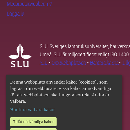
Medarbetarwebben
Logga in
SLU, Sveriges lantbruksuniversitet, har verk
Umeå. SLU är miljöcertifierat enligt ISO 140
SLU
•
Om webbplatsen
•
Hantera kakor
•
Til
Denna webbplats använder kakor (cookies), som
lagras i din webbläsare. Vissa kakor är nödvändiga
för att webbplatsen ska fungera korrekt. Andra är
valbara.
Hantera valbara kakor
Tillåt nödvändiga kakor