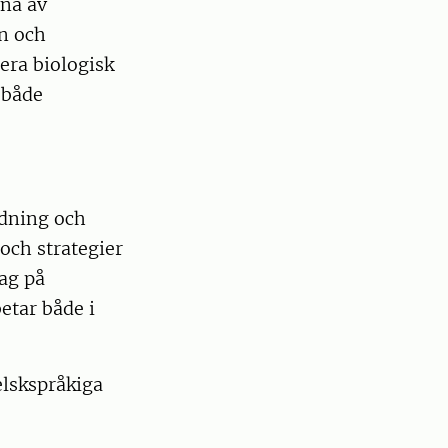
rna av
n och
rera biologisk
 både
ndning och
och strategier
jag på
etar både i
elskspråkiga