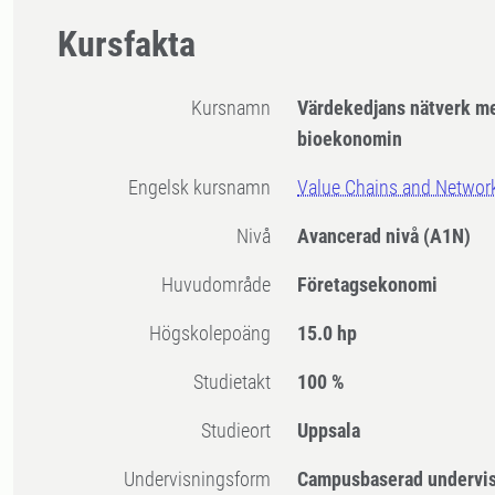
Kursfakta
Kursnamn
Värdekedjans nätverk me
bioekonomin
Engelsk kursnamn
Value Chains and Networ
Nivå
Avancerad nivå
(A1N)
Huvudområde
Företagsekonomi
högskolepoäng
15.0 hp
Studietakt
100 %
Studieort
Uppsala
Undervisningsform
Campusbaserad undervi