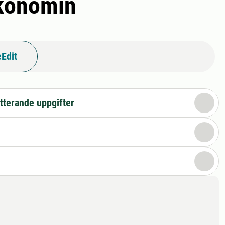
ekonomin
Edit
tterande uppgifter