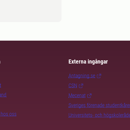
m
Externa ingångar
Antagning.se
t
CSN
rand
Mecenat
Sveriges förenade studentkåre
b hos oss
Universitets- och högskoleråd