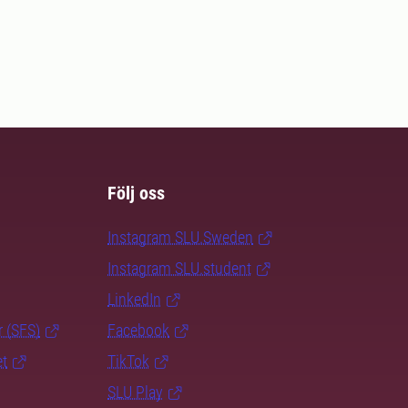
Följ oss
Instagram SLU.Sweden
Instagram SLU.student
LinkedIn
r (SFS)
Facebook
et
TikTok
SLU Play