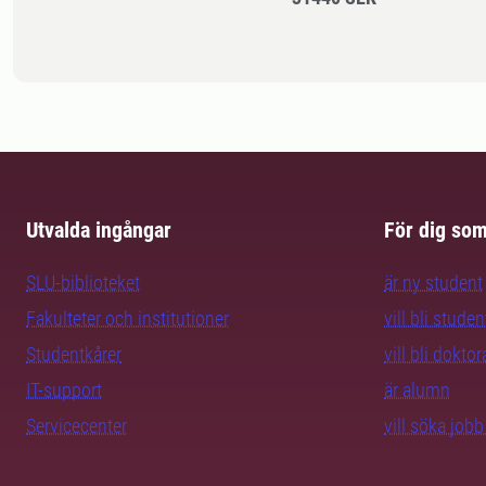
Utvalda ingångar
För dig so
SLU-biblioteket
är ny student
Fakulteter och institutioner
vill bli studen
Studentkårer
vill bli dokto
IT-support
är alumn
Servicecenter
vill söka job