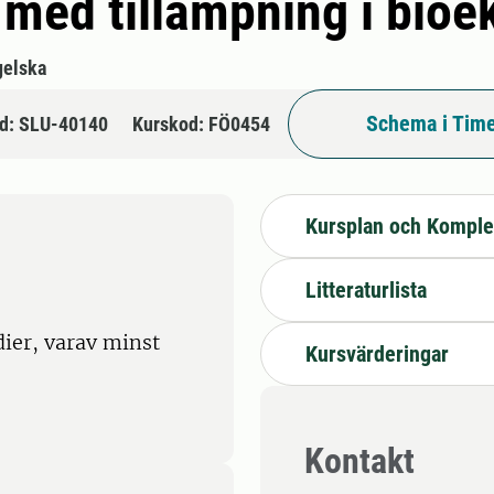
 med tillämpning i bio
gelska
Schema i Time
d: SLU-40140
Kurskod: FÖ0454
Kursplan och Komple
Litteraturlista
ier, varav minst
Kursvärderingar
Kontakt