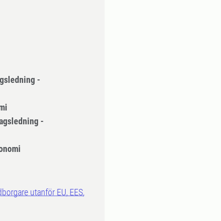
gsledning -
mi
agsledning -
onomi
dborgare utanför EU, EES,