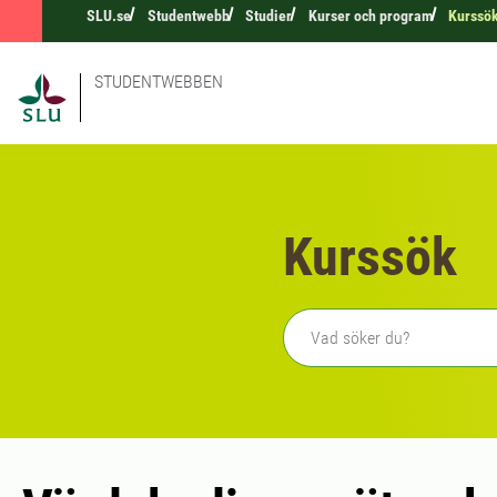
SLU.se
Studentwebb
Studier
Kurser och program
Kurssö
STUDENTWEBBEN
Kurssök
Fritext sökning