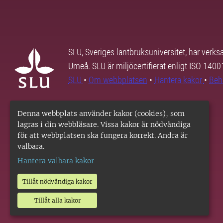
SLU, Sveriges lantbruksuniversitet, har verk
Umeå. SLU är miljöcertifierat enligt ISO 140
SLU
•
Om webbplatsen
•
Hantera kakor
•
Beh
Denna webbplats använder kakor (cookies), som
lagras i din webbläsare. Vissa kakor är nödvändiga
för att webbplatsen ska fungera korrekt. Andra är
valbara.
Hantera valbara kakor
Tillåt nödvändiga kakor
Tillåt alla kakor