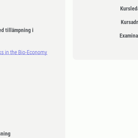
Kursle
Kursad
d tillämpning i
Examina
ks in the Bio-Economy
sning