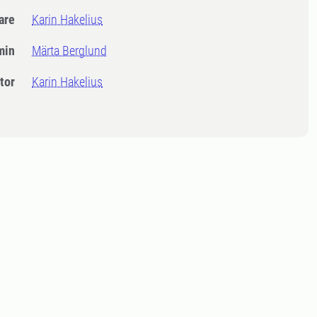
dare
Karin Hakelius
min
Märta Berglund
tor
Karin Hakelius