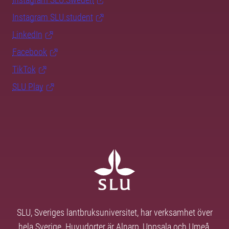
Instagram SLU.student
LinkedIn
Facebook
TikTok
SLU Play
SLU, Sveriges lantbruksuniversitet, har verksamhet över
hela Sverige. Huvudorter är Alnarp, Uppsala och Umeå.