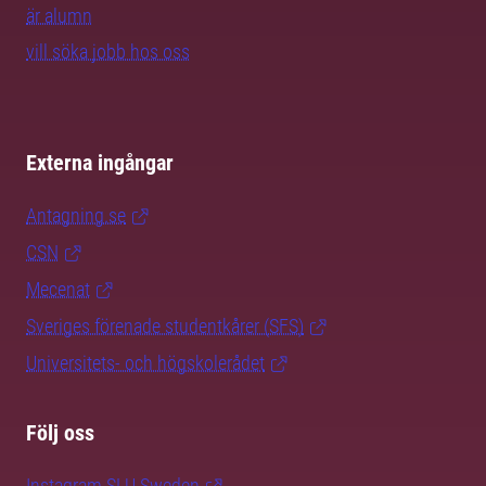
är alumn
vill söka jobb hos oss
Externa ingångar
Antagning.se
CSN
Mecenat
Sveriges förenade studentkårer (SFS)
Universitets- och högskolerådet
Följ oss
Instagram SLU.Sweden