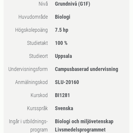
Nivå
Grundnivå
(G1F)
Huvudområde
Biologi
högskolepoäng
7.5 hp
Studietakt
100 %
Studieort
Uppsala
Undervisningsform
Campusbaserad undervisning
Anmälningskod
SLU-20160
Kurskod
BI1281
Kursspråk
Svenska
Ingår i utbildnings-
Biologi och miljövetenskap
program
Livsmedelsprogrammet