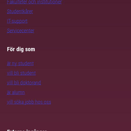
Fakulteter och institutioner
Studentkårer
IT-support
Servicecenter
För dig som
är ny student
vill bli student
vill bli doktorand
är alumn
vill söka jobb hos oss