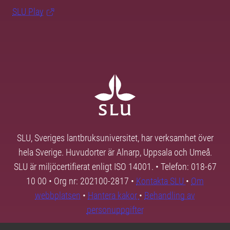
SLU Play
SLU, Sveriges lantbruksuniversitet, har verksamhet över
hela Sverige. Huvudorter är Alnarp, Uppsala och Umeå.
SLU är miljöcertifierat enligt ISO 14001. • Telefon: 018-67
10 00 • Org nr: 202100-2817 •
Kontakta SLU
•
Om
webbplatsen
•
Hantera kakor
•
Behandling av
personuppgifter