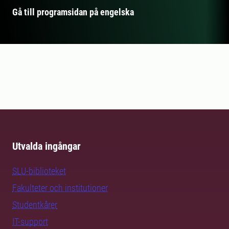
Gå till programsidan på engelska
Utvalda ingångar
SLU-biblioteket
Fakulteter och institutioner
Studentkårer
IT-support