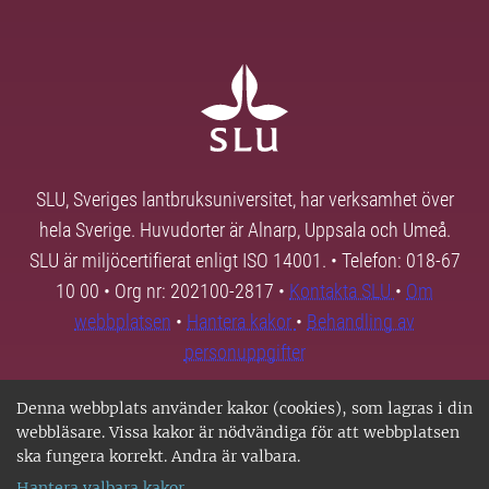
SLU, Sveriges lantbruksuniversitet, har verksamhet över
hela Sverige. Huvudorter är Alnarp, Uppsala och Umeå.
SLU är miljöcertifierat enligt ISO 14001. • Telefon: 018-67
10 00 • Org nr: 202100-2817 •
Kontakta SLU
•
Om
webbplatsen
•
Hantera kakor
•
Behandling av
personuppgifter
Denna webbplats använder kakor (cookies), som lagras i din
webbläsare. Vissa kakor är nödvändiga för att webbplatsen
ska fungera korrekt. Andra är valbara.
Hantera valbara kakor