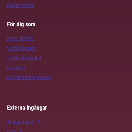
Servicecenter
För dig som
är ny student
vill bli student
vill bli doktorand
är alumn
vill söka jobb hos oss
Externa ingångar
Antagning.se
CSN