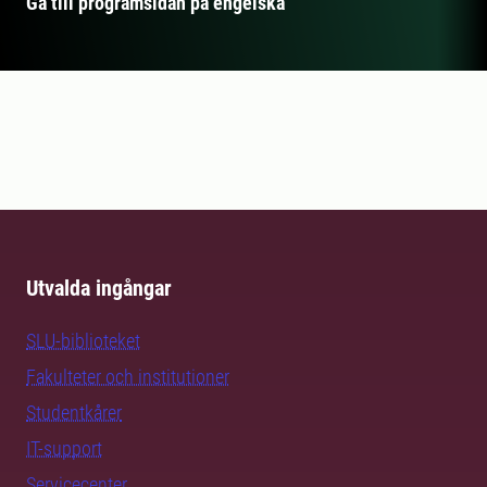
Gå till programsidan på engelska
Utvalda ingångar
SLU-biblioteket
Fakulteter och institutioner
Studentkårer
IT-support
Servicecenter