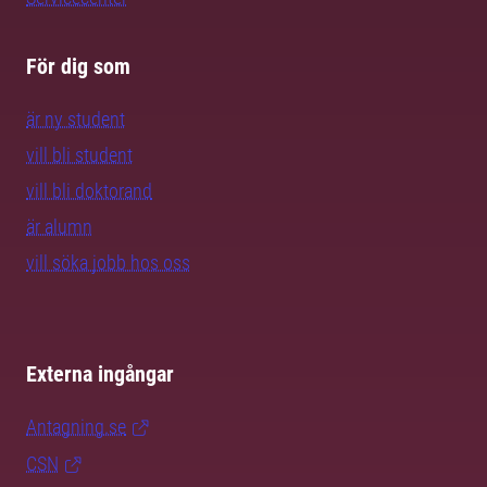
För dig som
är ny student
vill bli student
vill bli doktorand
är alumn
vill söka jobb hos oss
Externa ingångar
Antagning.se
CSN