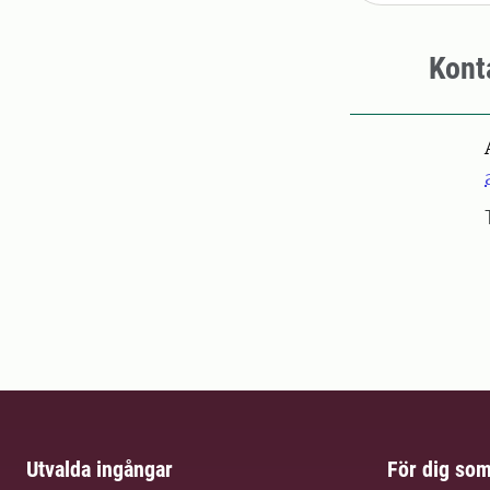
Kont
Utvalda ingångar
För dig so