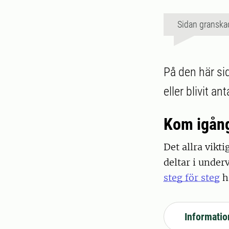
Sidan granska
På den här si
eller blivit a
Kom igång
Det allra vikt
deltar i under
steg för steg
h
Informati