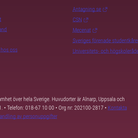
Antagning.se
t
CSN
rand
Mecenat
Sveriges förenade studentkåre
b hos oss
Universitets- och högskoleråd
samhet över hela Sverige. Huvudorter är Alnarp, Uppsala och
01. • Telefon: 018-67 10 00 • Org nr: 202100-2817 •
Kontakta
andling av personuppgifter