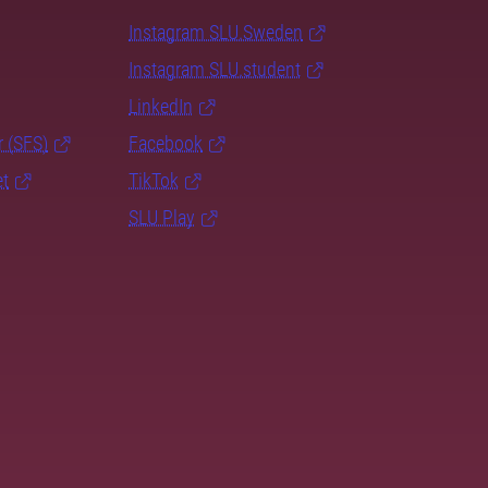
Instagram SLU.Sweden
Instagram SLU.student
LinkedIn
r (SFS)
Facebook
et
TikTok
SLU Play