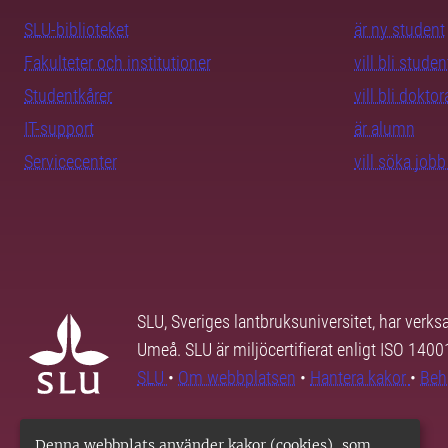
SLU-biblioteket
är ny student
Fakulteter och institutioner
vill bli studen
Studentkårer
vill bli dokto
IT-support
är alumn
Servicecenter
vill söka job
SLU, Sveriges lantbruksuniversitet, har verk
Umeå. SLU är miljöcertifierat enligt ISO 140
SLU
•
Om webbplatsen
•
Hantera kakor
•
Beh
Denna webbplats använder kakor (cookies), som