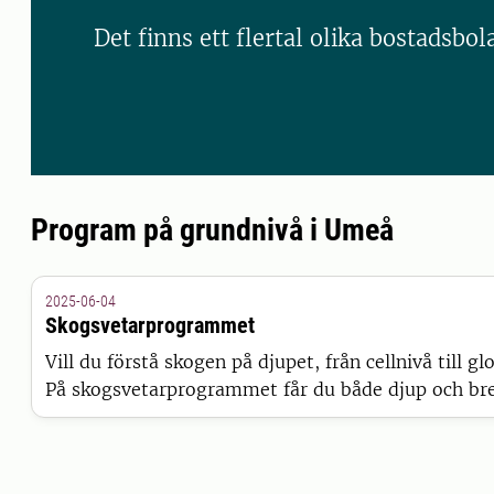
Det finns ett flertal olika bostadsb
Program på grundnivå i Umeå
2025-06-04
Skogsvetarprogrammet
Vill du förstå skogen på djupet, från cellnivå till g
På skogsvetarprogrammet får du både djup och bre
kunskaper om skogens ekosystem och hur skogen ka
hållbar framtid.