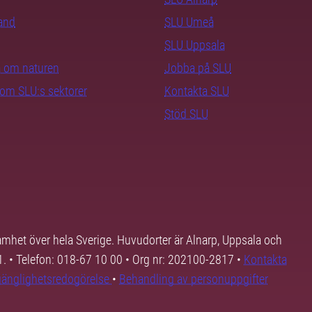
rand
SLU Umeå
SLU Uppsala
ra om naturen
Jobba på SLU
nom SLU:s sektorer
Kontakta SLU
Stöd SLU
samhet över hela Sverige. Huvudorter är Alnarp, Uppsala och
01. • Telefon: 018-67 10 00 • Org nr: 202100-2817 •
Kontakta
lgänglighetsredogörelse
•
Behandling av personuppgifter