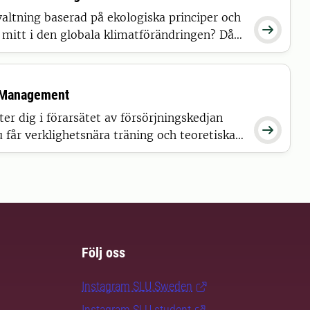
valtning baserad på ekologiska principer och

 mitt i den globala klimatförändringen? Då
gre. Ta din examen på det universitet som
i världen inom skogsvetenskap.
y Management
r dig i förarsätet av försörjningskedjan

Du får verklighetsnära träning och teoretiska
jande av skoglig råvara och
tt uthålligt försörja biobaserade industrier.
 välj själv.
Följ oss
Instagram SLU.Sweden
Instagram SLU.student