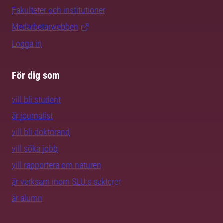
Fakulteter och institutioner
Medarbetarwebben
Logga in
För dig som
vill bli student
är journalist
vill bli doktorand
vill söka jobb
vill rapportera om naturen
är verksam inom SLU:s sektorer
är alumn