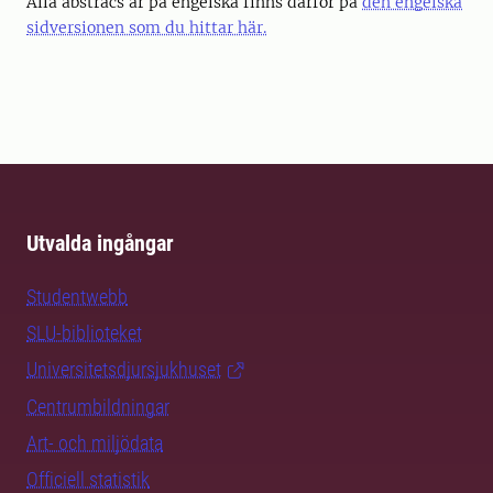
Alla abstracs är på engelska finns därför på
den engelska
sidversionen som du hittar här.
Utvalda ingångar
Studentwebb
SLU-biblioteket
Universitetsdjursjukhuset
Centrumbildningar
Art- och miljödata
Officiell statistik