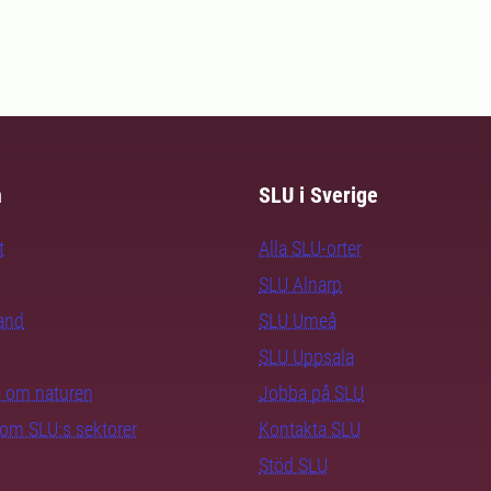
m
SLU i Sverige
t
Alla SLU-orter
SLU Alnarp
rand
SLU Umeå
SLU Uppsala
ra om naturen
Jobba på SLU
nom SLU:s sektorer
Kontakta SLU
Stöd SLU