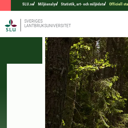
SLU.se
Miljöanalys
Statistik, art- och miljödata
Officiell sta
SVERIGES
LANTBRUKSUNIVERSITET