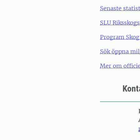
Senaste statis
SLU Riksskogs
Program Skog 
Sök öppna mil
Mer om officie
Kont
Pers