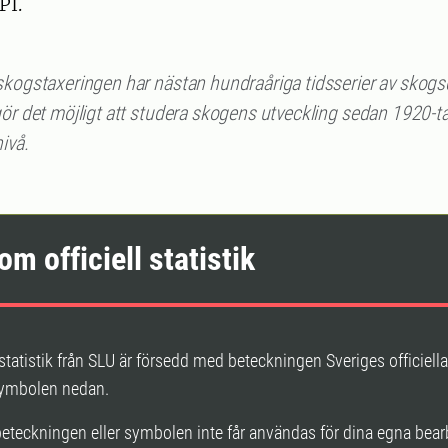
PI.
skogstaxeringen har nästan hundraåriga tidsserier av skogs
ör det möjligt att studera skogens utveckling sedan 1920-ta
ivå.
om officiell statistik
l statistik från SLU är försedd med beteckningen Sveriges officiella
symbolen nedan.
beteckningen eller symbolen inte får användas för dina egna bear