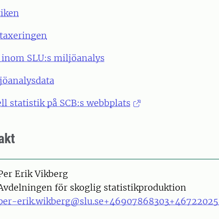
tiken
taxeringen
inom SLU:s miljöanalys
jöanalysdata
ll statistik på SCB:s webbplats
akt
on
Per Erik Vikberg
Avdelningen för skoglig statistikproduktion
per-erik.wikberg@slu.se
+46907868303
+46722025