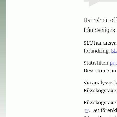
Här når du off
från Sveriges 
SLU har ansvar
förändring.
SL
Statistiken
pub
Dessutom samm
Via analysver
Riksskogstaxer
Riksskogstaxer
. Det fören