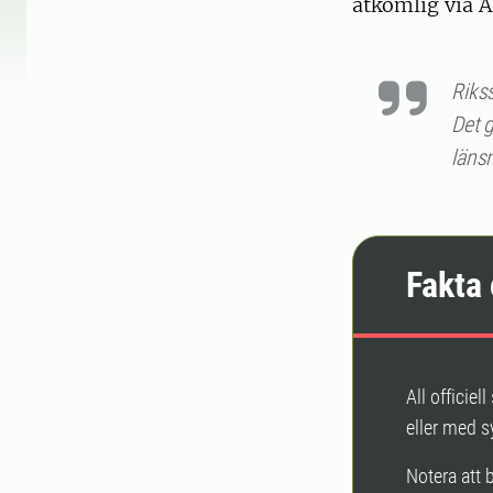
åtkomlig via A
Riks
Det g
länsn
Fakta 
All officiel
eller med 
Notera att 