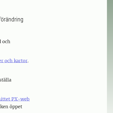
 förändring
d och
er och kartor
.
tälla
snittet PX-web
iken öppet