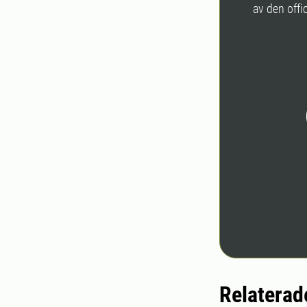
av den offic
Relaterad