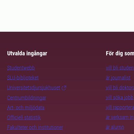
Utvalda ingångar
För dig so
Studentwebb
vill bli studen
SLU-biblioteket
är journalist
Universitetsdjursjukhuset
vill bli dokto
vill söka jobb
Centrumbildningar
vill rapporte
Art- och miljödata
är verksam i
Officiell statistik
är alumn
Fakulteter och institutioner