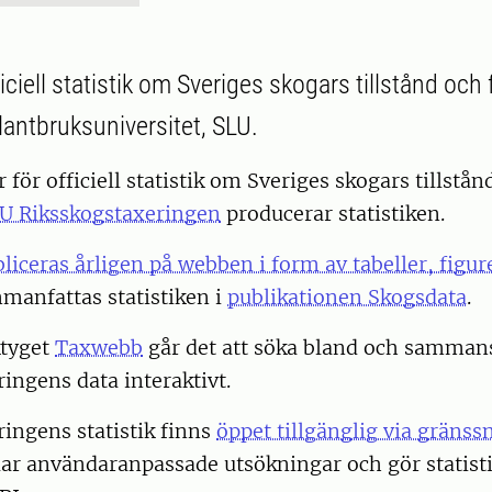
iciell statistik om Sveriges skogars tillstånd och
lantbruksuniversitet, SLU.
 för officiell statistik om Sveriges skogars tillstån
U Riksskogstaxeringen
producerar statistiken.
liceras årligen på webben i form av tabeller, figur
anfattas statistiken i
publikationen Skogsdata
.
ktyget
Taxwebb
går det att söka bland och sammans
ingens data interaktivt.
ingens statistik finns
öppet tillgänglig via gräns
klar användaranpassade utsökningar och gör statist