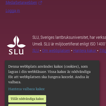
Medarbetarwebben
Logga in
SLU, Sveriges lantbruksuniversitet, har verk
Umeå. SLU är miljöcertifierat enligt ISO 140
SLU
•
Om webbplatsen
•
Hantera kakor
•
Til
Denna webbplats använder kakor (cookies), som
lagras i din webbläsare. Vissa kakor är nödvändiga
för att webbplatsen ska fungera korrekt. Andra är
valbara.
Hantera valbara kakor
Tillåt nödvändiga kakor