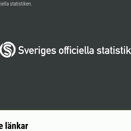
iella statistiken.
e länkar