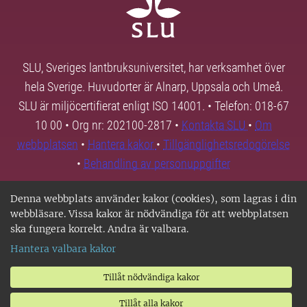
SLU, Sveriges lantbruksuniversitet, har verksamhet över
hela Sverige. Huvudorter är Alnarp, Uppsala och Umeå.
SLU är miljöcertifierat enligt ISO 14001. • Telefon: 018-67
10 00 • Org nr: 202100-2817 •
Kontakta SLU
•
Om
webbplatsen
•
Hantera kakor
•
Tillgänglighetsredogörelse
•
Behandling av personuppgifter
Denna webbplats använder kakor (cookies), som lagras i din
webbläsare. Vissa kakor är nödvändiga för att webbplatsen
ska fungera korrekt. Andra är valbara.
Hantera valbara kakor
Tillåt nödvändiga kakor
Tillåt alla kakor