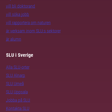
vill bli doktorand
vill söka jobb
vill rapportera om naturen
är verksam inom SLU:s sektorer
är alumn
SLU i Sverige
Alla SLU-orter
SLU Alnarp
SLU Umeå
SLU Uppsala
Jobba på SLU
Kontakta SLU