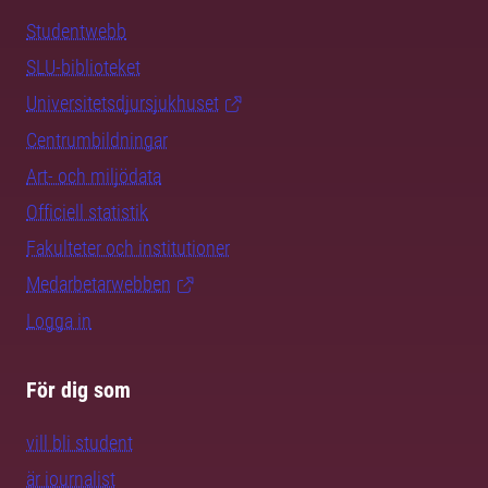
Studentwebb
SLU-biblioteket
Universitetsdjursjukhuset
Centrumbildningar
Art- och miljödata
Officiell statistik
Fakulteter och institutioner
Medarbetarwebben
Logga in
För dig som
vill bli student
är journalist