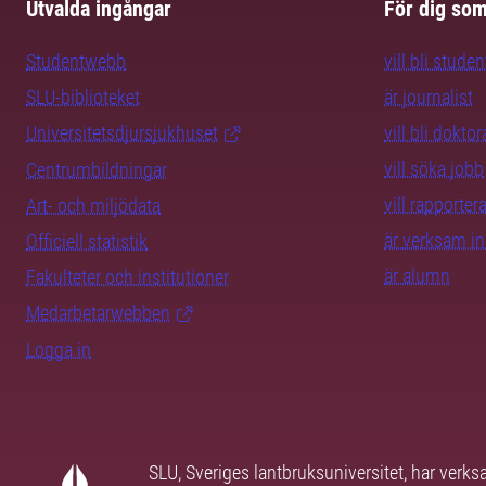
Utvalda ingångar
För dig so
Studentwebb
vill bli studen
SLU-biblioteket
är journalist
Universitetsdjursjukhuset
vill bli dokto
vill söka jobb
Centrumbildningar
vill rapporte
Art- och miljödata
är verksam i
Officiell statistik
är alumn
Fakulteter och institutioner
Medarbetarwebben
Logga in
SLU, Sveriges lantbruksuniversitet, har verk