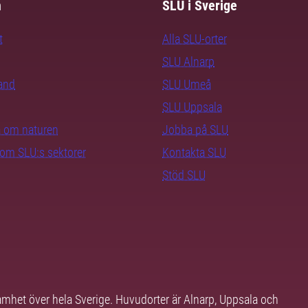
m
SLU i Sverige
t
Alla SLU-orter
SLU Alnarp
rand
SLU Umeå
SLU Uppsala
ra om naturen
Jobba på SLU
nom SLU:s sektorer
Kontakta SLU
Stöd SLU
samhet över hela Sverige. Huvudorter är Alnarp, Uppsala och