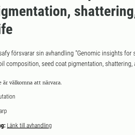
igmentation, shattering
ife
fy försvarar sin avhandling "Genomic insights for
l composition, seed coat pigmentation, shattering, a
e är välkomna att närvara.
utation
arp
ng:
Länk till avhandling