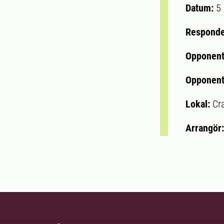
Datum:
5
Respond
Opponen
Opponent
Lokal:
Cr
Arrangör