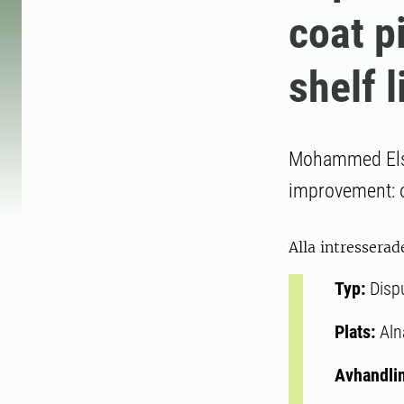
coat p
shelf l
Mohammed Elsa
improvement: oi
Alla intresserad
Typ:
Disp
Plats:
Aln
Avhandli