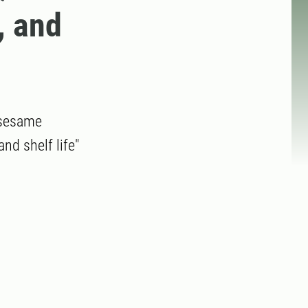
, and
 sesame
nd shelf life"