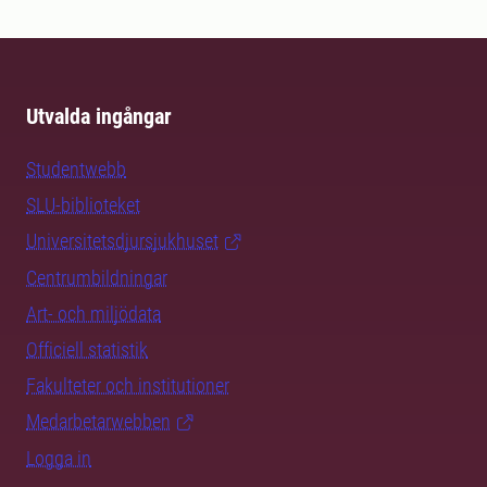
Utvalda ingångar
Studentwebb
SLU-biblioteket
Universitetsdjursjukhuset
Centrumbildningar
Art- och miljödata
Officiell statistik
Fakulteter och institutioner
Medarbetarwebben
Logga in