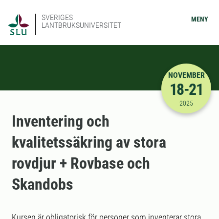
SVERIGES
MENY
LANTBRUKSUNIVERSITET
NOVEMBER
18-21
2025-11-18
2025
Inventering och
kvalitetssäkring av stora
rovdjur + Rovbase och
Skandobs
Kursen är obligatorisk för personer som inventerar stora