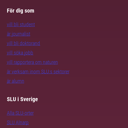
För dig som
vill bli student
är journalist
vill bli doktorand
vill söka jobb
vill rapportera om naturen
är verksam inom SLU:s sektorer
är alumn
SLU i Sverige
Alla SLU-orter
SLU Alnarp