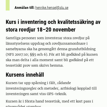
Anmälan till:
henrike.hensel@slu.se
Kurs i inventering och kvalitetssäkring av
stora rovdjur 18–20 november
Samtliga personer som inventerar stora rovdjur på
länsstyrelsens uppdrag och rovdjurssamordnare i
samebyarna ska ha genomgått denna grundutbildning
(NFS 2007:10; §§5 och 6). För att bli godkänd på kursen
ska man delta i alla moment samt bli godkänd på ett
teoretiskt prov som skrivs hemma.
Kursens innehåll
Kursen tar upp spårning i fält, rådande
inventeringsregler och metoder, artbiologi kopplad till
inventeringen samt viss GPS-teknik.
Kursen är i första hand teoretisk, med ett kort pass i
närområdet utomhus.