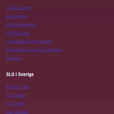
vill bli student
är journalist
vill bli doktorand
vill söka jobb
vill rapportera om naturen
är verksam inom SLU:s sektorer
är alumn
SLU i Sverige
Alla SLU-orter
SLU Alnarp
SLU Umeå
SLU Uppsala