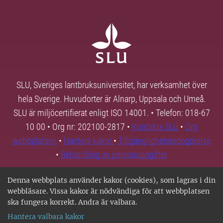
SLU, Sveriges lantbruksuniversitet, har verksamhet över
hela Sverige. Huvudorter är Alnarp, Uppsala och Umeå.
SLU är miljöcertifierat enligt ISO 14001. • Telefon: 018-67
10 00 • Org nr: 202100-2817 •
Kontakta SLU
•
Om
webbplatsen
•
Hantera kakor
•
Tillgänglighetsredogörelse
•
Behandling av personuppgifter
Denna webbplats använder kakor (cookies), som lagras i din
webbläsare. Vissa kakor är nödvändiga för att webbplatsen
ska fungera korrekt. Andra är valbara.
Hantera valbara kakor