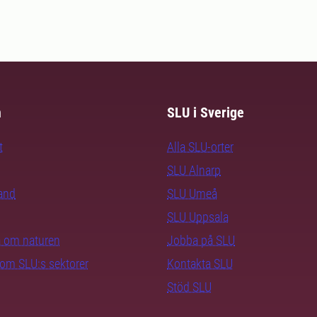
m
SLU i Sverige
t
Alla SLU-orter
SLU Alnarp
rand
SLU Umeå
SLU Uppsala
ra om naturen
Jobba på SLU
nom SLU:s sektorer
Kontakta SLU
Stöd SLU