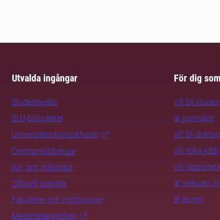
Utvalda ingångar
För dig so
Studentwebb
vill bli studen
SLU-biblioteket
är journalist
Universitetsdjursjukhuset
vill bli dokto
vill söka jobb
Centrumbildningar
vill rapporte
Art- och miljödata
är verksam i
Officiell statistik
är alumn
Fakulteter och institutioner
Medarbetarwebben