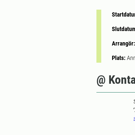
Startdat
Slutdatu
Arrangör
Plats:
Ann
@ Konta
Pers