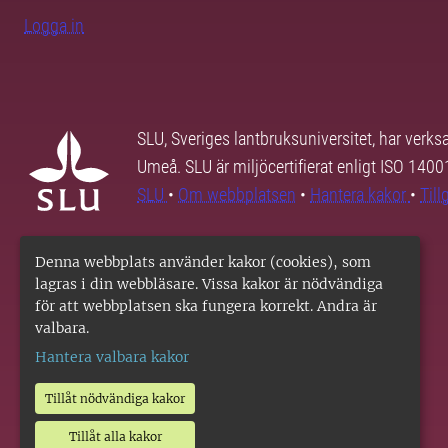
Logga in
SLU, Sveriges lantbruksuniversitet, har verk
Umeå. SLU är miljöcertifierat enligt ISO 140
SLU
•
Om webbplatsen
•
Hantera kakor
•
Til
Denna webbplats använder kakor (cookies), som
lagras i din webbläsare. Vissa kakor är nödvändiga
för att webbplatsen ska fungera korrekt. Andra är
valbara.
Hantera valbara kakor
Tillåt nödvändiga kakor
Tillåt alla kakor