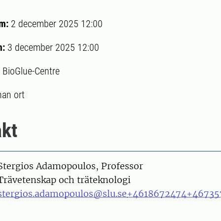
um:
2 december 2025 12:00
m:
3 december 2025 12:00
:
BioGlue-Centre
an ort
kt
on
Stergios Adamopoulos, Professor
Trävetenskap och träteknologi
stergios.adamopoulos@slu.se
+4618672474
+46735