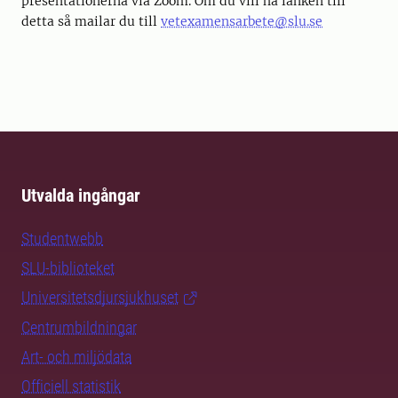
presentationerna via Zoom. Om du vill ha länken till
detta så mailar du till
vetexamensarbete@slu.se
Utvalda ingångar
Studentwebb
SLU-biblioteket
Universitetsdjursjukhuset
Centrumbildningar
Art- och miljödata
Officiell statistik