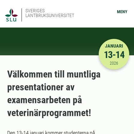
SVERIGES
MENY
LANTBRUKSUNIVERSITET
JANUARI
13-14
2026-01-13
2026
Välkommen till muntliga
presentationer av
examensarbeten på
veterinärprogrammet!
Den 13-14 januari kommer studenterna på