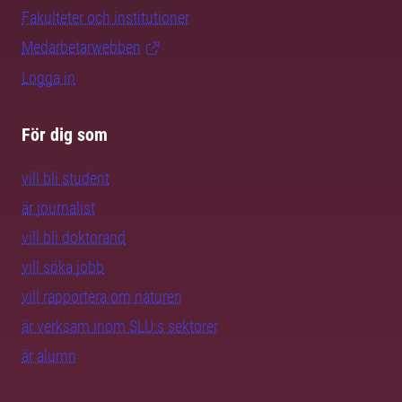
Fakulteter och institutioner
Medarbetarwebben
Logga in
För dig som
vill bli student
är journalist
vill bli doktorand
vill söka jobb
vill rapportera om naturen
är verksam inom SLU:s sektorer
är alumn