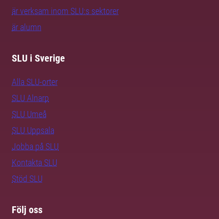
är verksam inom SLU:s sektorer
är alumn
SLU i Sverige
Alla SLU-orter
SLU Alnarp
SLU Umeå
SLU Uppsala
Jobba på SLU
Kontakta SLU
Stöd SLU
Följ oss