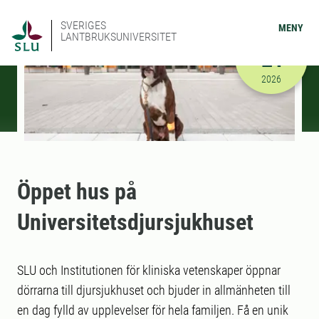
SVERIGES
MENY
LANTBRUKSUNIVERSITET
JANUARI
24
2026-01-24
2026
Öppet hus på
Universitetsdjursjukhuset
SLU och Institutionen för kliniska vetenskaper öppnar
dörrarna till djursjukhuset och bjuder in allmänheten till
en dag fylld av upplevelser för hela familjen. Få en unik