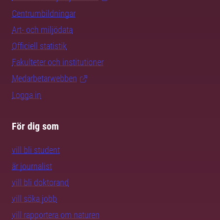
Centrumbildningar
Art- och miljödata
Officiell statistik
Fakulteter och institutioner
Medarbetarwebben
Logga in
För dig som
vill bli student
är journalist
vill bli doktorand
vill söka jobb
vill rapportera om naturen