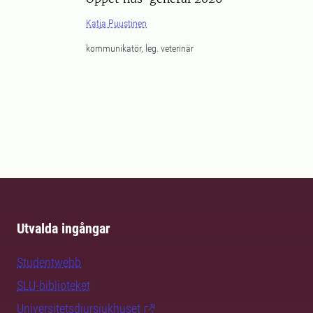
Katja Puustinen
kommunikatör, leg. veterinär
Utvalda ingångar
Studentwebb
SLU-biblioteket
Universitetsdjursjukhuset