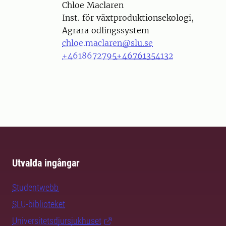
Person
Chloe Maclaren
Inst. för växtproduktionsekologi,
Agrara odlingssystem
chloe.maclaren@slu.se
+4618672795
+46761354132
Utvalda ingångar
Studentwebb
SLU-biblioteket
Universitetsdjursjukhuset