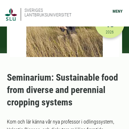
SVERIGES
MENY
LANTBRUKSUNIVERSITET
FEBRUARI
18
2026-02-18
2026
Seminarium: Sustainable food
from diverse and perennial
cropping systems
Kom och lär känna vår nya professor i odlingssystem,