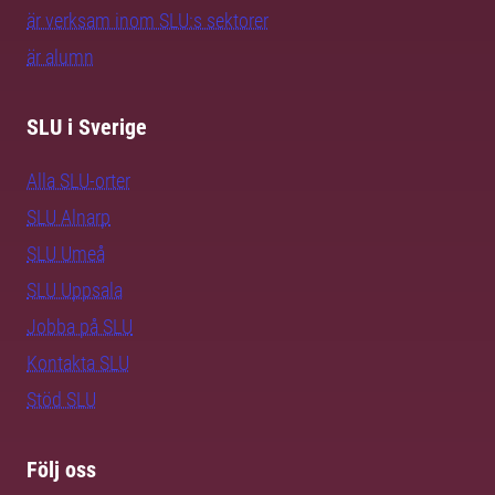
är verksam inom SLU:s sektorer
är alumn
SLU i Sverige
Alla SLU-orter
SLU Alnarp
SLU Umeå
SLU Uppsala
Jobba på SLU
Kontakta SLU
Stöd SLU
Följ oss