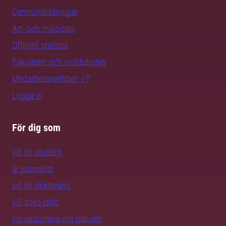
Centrumbildningar
Art- och miljödata
Officiell statistik
Fakulteter och institutioner
Medarbetarwebben
Logga in
För dig som
vill bli student
är journalist
vill bli doktorand
vill söka jobb
vill rapportera om naturen