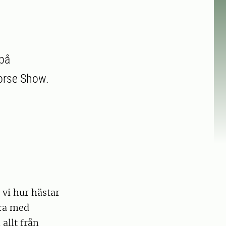
 på
orse Show.
vi hur hästar
era med
allt från