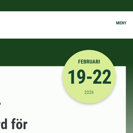
MENY
FEBRUARI
19-22
2026-02-19 09:00:00
til
2026
r
d för