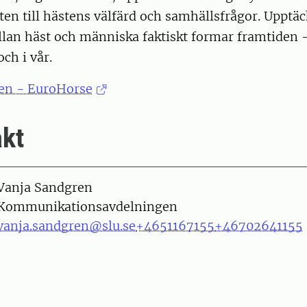
en till hästens välfärd och samhällsfrågor. Upptäc
llan häst och människa faktiskt formar framtiden 
ch i vår.
en - EuroHorse
kt
on
Vanja Sandgren
Kommunikationsavdelningen
vanja.sandgren@slu.se
+4651167155
+46702641155