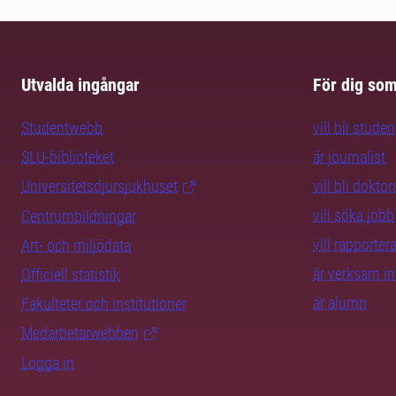
Utvalda ingångar
För dig so
Studentwebb
vill bli studen
SLU-biblioteket
är journalist
Universitetsdjursjukhuset
vill bli dokto
vill söka jobb
Centrumbildningar
vill rapporte
Art- och miljödata
är verksam i
Officiell statistik
är alumn
Fakulteter och institutioner
Medarbetarwebben
Logga in