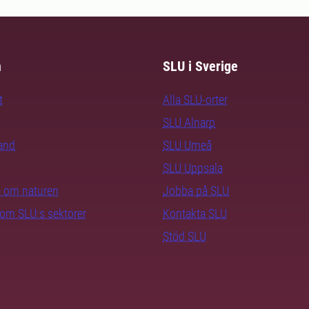
m
SLU i Sverige
t
Alla SLU-orter
SLU Alnarp
rand
SLU Umeå
SLU Uppsala
ra om naturen
Jobba på SLU
nom SLU:s sektorer
Kontakta SLU
Stöd SLU