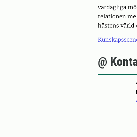
vardagliga möt
relationen me
hästens värld o
Kunskapsscen
@ Konta
Pers