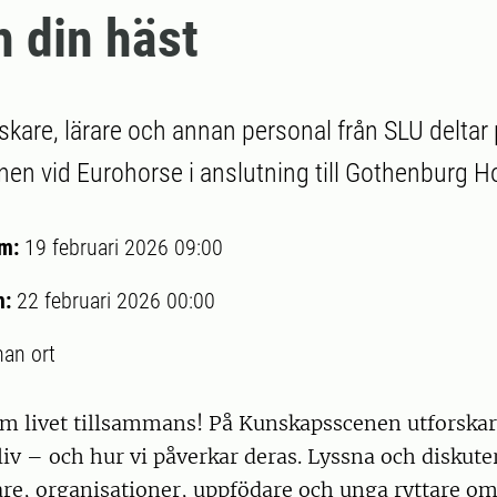
h din häst
rskare, lärare och annan personal från SLU deltar
n vid Eurohorse i anslutning till Gothenburg H
um:
19 februari 2026 09:00
m:
22 februari 2026 00:00
an ort
m livet tillsammans! På Kunskapsscenen utforskar 
liv – och hur vi påverkar deras. Lyssna och diskut
are, organisationer, uppfödare och unga ryttare om 