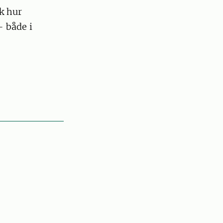
k hur
– både i