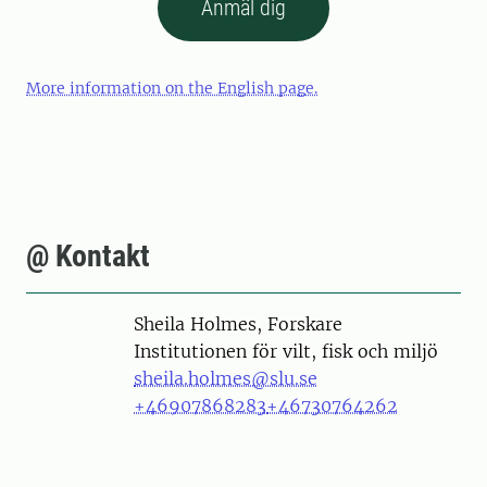
Anmäl dig
More information on the English page.
@ Kontakt
Person
Sheila Holmes, Forskare
Institutionen för vilt, fisk och miljö
sheila.holmes@slu.se
+46907868283
+46730764262