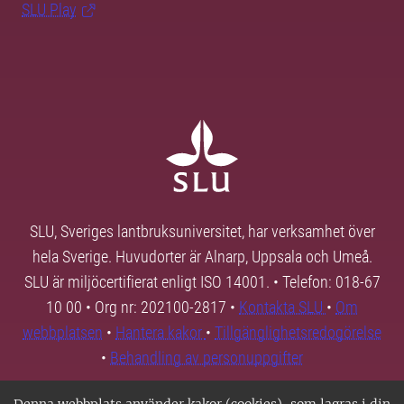
SLU Play
SLU, Sveriges lantbruksuniversitet, har verksamhet över
hela Sverige. Huvudorter är Alnarp, Uppsala och Umeå.
SLU är miljöcertifierat enligt ISO 14001. • Telefon: 018-67
10 00 • Org nr: 202100-2817 •
Kontakta SLU
•
Om
webbplatsen
•
Hantera kakor
•
Tillgänglighetsredogörelse
•
Behandling av personuppgifter