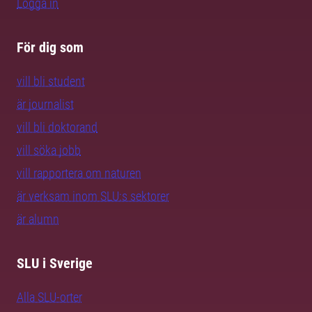
Logga in
För dig som
vill bli student
är journalist
vill bli doktorand
vill söka jobb
vill rapportera om naturen
är verksam inom SLU:s sektorer
är alumn
SLU i Sverige
Alla SLU-orter