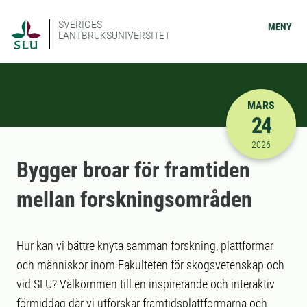
SVERIGES
MENY
LANTBRUKSUNIVERSITET
MARS
24
2026-03-24
2026
Bygger broar för framtiden
mellan forskningsområden
Hur kan vi bättre knyta samman forskning, plattformar
och människor inom Fakulteten för skogsvetenskap och
vid SLU? Välkommen till en inspirerande och interaktiv
förmiddag där vi utforskar framtidsplattformarna och