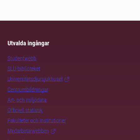
Utvalda ingångar
Studentwebb
SLU-biblioteket
Universitetsdjursjukhuset
Centrumbildningar
Art- och miljödata
Officiell statistik
Fakulteter och institutioner
Medarbetarwebben