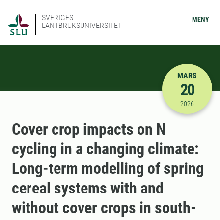
SVERIGES
MENY
LANTBRUKSUNIVERSITET
MARS
20
2026-03-20
2026
Cover crop impacts on N
cycling in a changing climate:
Long-term modelling of spring
cereal systems with and
without cover crops in south-