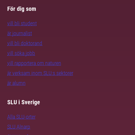
För dig som
vill bli student
är journalist
vill bli doktorand
vill söka jobb
vill rapportera om naturen
är verksam inom SLU:s sektorer
är alumn
SLU i Sverige
Alla SLU-orter
SLU Alnarp