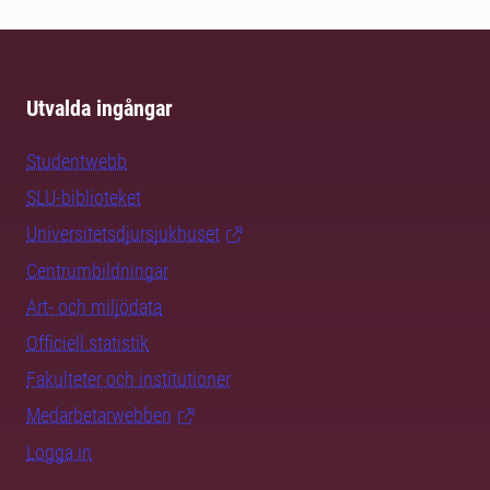
Utvalda ingångar
Studentwebb
SLU-biblioteket
Universitetsdjursjukhuset
Centrumbildningar
Art- och miljödata
Officiell statistik
Fakulteter och institutioner
Medarbetarwebben
Logga in