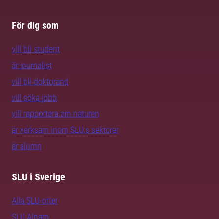
För dig som
vill bli student
är journalist
vill bli doktorand
vill söka jobb
vill rapportera om naturen
är verksam inom SLU:s sektorer
är alumn
SLU i Sverige
Alla SLU-orter
SLU Alnarp