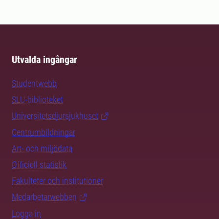
Utvalda ingångar
Studentwebb
SLU-biblioteket
Universitetsdjursjukhuset
Centrumbildningar
Art- och miljödata
Officiell statistik
Fakulteter och institutioner
Medarbetarwebben
Logga in