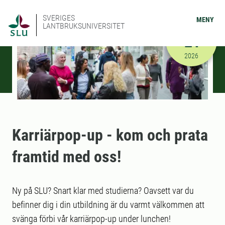
SVERIGES
MENY
LANTBRUKSUNIVERSITET
MARS
24
2026-03-24
2026
Karriärpop-up - kom och prata
framtid med oss!
Ny på SLU? Snart klar med studierna? Oavsett var du
befinner dig i din utbildning är du varmt välkommen att
svänga förbi vår karriärpop-up under lunchen!