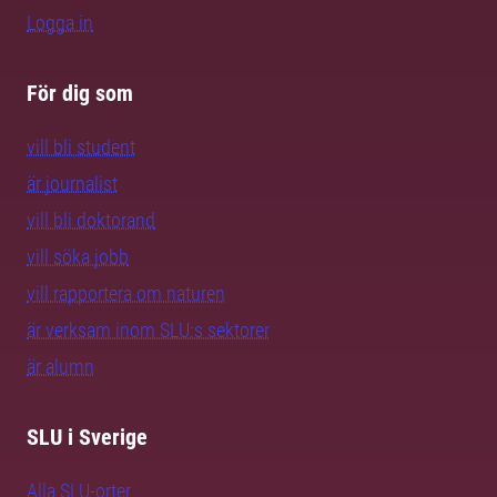
Logga in
För dig som
vill bli student
är journalist
vill bli doktorand
vill söka jobb
vill rapportera om naturen
är verksam inom SLU:s sektorer
är alumn
SLU i Sverige
Alla SLU-orter