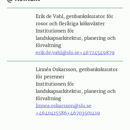
Person
Erik de Vahl, genbankskurator för
rosor och fleråriga köksväxter
Institutionen för
landskapsarkitektur, planering och
förvaltning
erik.de.vahl@slu.se
+46724549879
Person
Linnéa Oskarsson, genbankskurator
för perenner
Institutionen för
landskapsarkitektur, planering och
förvaltning
linnea.oskarsson@slu.se
+4640415586
+46703501419