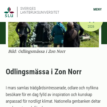
SVERIGES
MENY
LANTBRUKSUNIVERSITET
MARS
14
2026-03-14
2026
Bild: Odlingsmässa i Zon Norr
Odlingsmässa i Zon Norr
I mars samlas trädgårdsintresserade, odlare och nyfikna
besökare för en dag fylld av inspiration och kunskap
anpassad för nordligt klimat. Nationella genbanken deltar