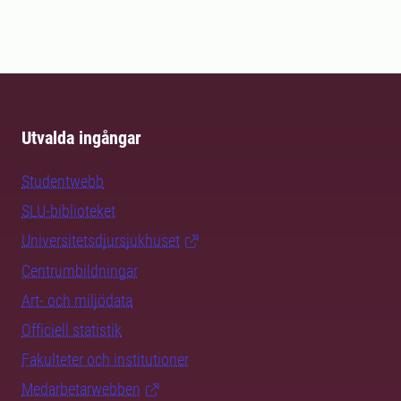
Utvalda ingångar
Studentwebb
SLU-biblioteket
Universitetsdjursjukhuset
Centrumbildningar
Art- och miljödata
Officiell statistik
Fakulteter och institutioner
Medarbetarwebben