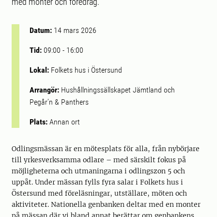
med monter och föredrag.
Datum:
14 mars 2026
Tid:
09:00
-
16:00
Lokal:
Folkets hus i Östersund
Arrangör:
Hushållningssällskapet Jämtland och
Pegår'n & Panthers
Plats:
Annan ort
Odlingsmässan är en mötesplats för alla, från nybörjare
till yrkesverksamma odlare – med särskilt fokus på
möjligheterna och utmaningarna i odlingszon 5 och
uppåt. Under mässan fylls fyra salar i Folkets hus i
Östersund med föreläsningar, utställare, möten och
aktiviteter. Nationella genbanken deltar med en monter
på mässan där vi bland annat berättar om genbankens