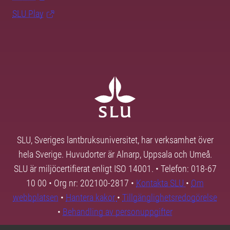
SLU Play
SLU, Sveriges lantbruksuniversitet, har verksamhet över
hela Sverige. Huvudorter är Alnarp, Uppsala och Umeå.
SLU är miljöcertifierat enligt ISO 14001. • Telefon: 018-67
10 00 • Org nr: 202100-2817 •
Kontakta SLU
•
Om
webbplatsen
•
Hantera kakor
•
Tillgänglighetsredogörelse
•
Behandling av personuppgifter