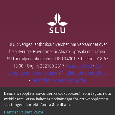
SLU, Sveriges lantbruksuniversitet, har verksamhet över
hela Sverige. Huvudorter är Alnarp, Uppsala och Umeå.
SLU är miljöcertifierat enligt ISO 14001. • Telefon: 018-67
10 00 • Org nr: 202100-2817 •
Kontakta SLU
•
Om
webbplatsen
•
Hantera kakor
•
Tillgänglighetsredogörelse
•
Behandling av personuppgifter
Denna webbplats använder kakor (cookies), som lagras i din
webbläsare. Vissa kakor är nödvändiga för att webbplatsen
ska fungera korrekt. Andra är valbara.
Hantera valbara kakor