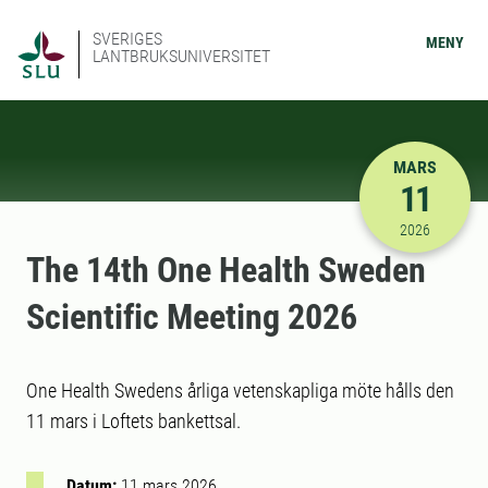
SVERIGES
MENY
LANTBRUKSUNIVERSITET
MARS
11
2026-03-11
2026
The 14th One Health Sweden
Scientific Meeting 2026
One Health Swedens årliga vetenskapliga möte hålls den
11 mars i Loftets bankettsal.
Datum:
11 mars 2026