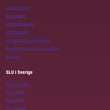
vill bli student
är journalist
vill bli doktorand
vill söka jobb
vill rapportera om naturen
är verksam inom SLU:s sektorer
är alumn
SLU i Sverige
Alla SLU-orter
SLU Alnarp
SLU Umeå
SLU Uppsala