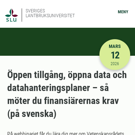
SVERIGES
MENY
LANTBRUKSUNIVERSITET
MARS
12
2026-03-12
2026
Öppen tillgång, öppna data och
datahanteringsplaner – så
möter du finansiärernas krav
(på svenska)
På webbinariet får du lära dig mer om Vetenskapsrådets