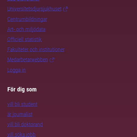
Universitetsdjursjukhuset
Centrumbildningar
Art- och miljödata
Officiell statistik
Fakulteter och institutioner
Medarbetarwebben
Logga in
För dig som
vill bli student
är journalist
vill bli doktorand
vill söka jobb