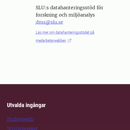
SLU:s datahanteringsstöd för
forskning och miljöanalys
dms@slu.se
Läs mer om datahanteringsstödet på
medarbetarwebben
Utvalda ingångar
Studentwebb
SLU-biblioteket