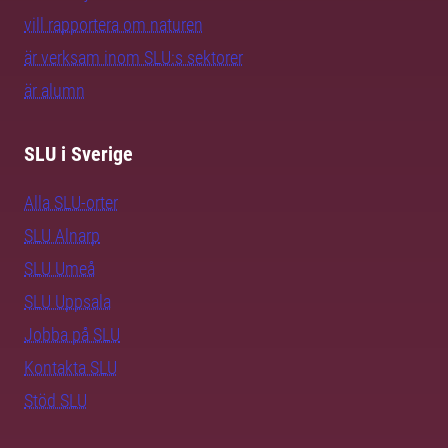
vill rapportera om naturen
är verksam inom SLU:s sektorer
är alumn
SLU i Sverige
Alla SLU-orter
SLU Alnarp
SLU Umeå
SLU Uppsala
Jobba på SLU
Kontakta SLU
Stöd SLU