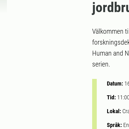
jordb
Välkommen til
forskningsdek
Human and Nat
serien.
Datum:
1
Tid:
11:0
Lokal:
Cra
Språk:
En