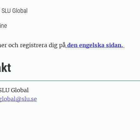
:
SLU Global
ine
er och registrera dig på
den engelska sidan.
kt
SLU Global
global@slu.se