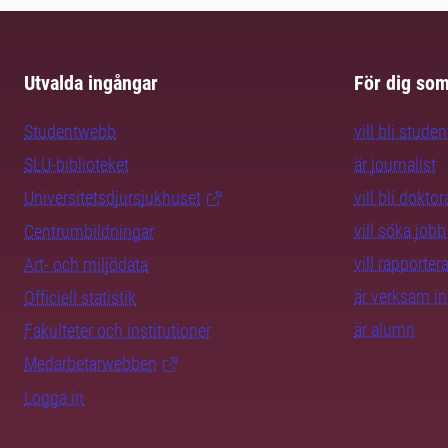
Utvalda ingångar
För dig so
Studentwebb
vill bli studen
SLU-biblioteket
är journalist
Universitetsdjursjukhuset
vill bli dokto
vill söka jobb
Centrumbildningar
vill rapporte
Art- och miljödata
är verksam i
Officiell statistik
är alumn
Fakulteter och institutioner
Medarbetarwebben
Logga in