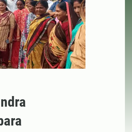
andra
bara