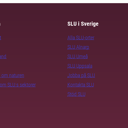
m
SLU i Sverige
t
Alla SLU-orter
SLU Alnarp
rand
SLU Umeå
SLU Uppsala
ra om naturen
Jobba på SLU
nom SLU:s sektorer
Kontakta SLU
Stöd SLU