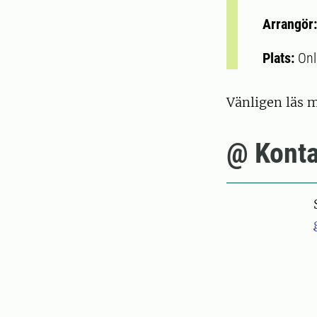
Arrangör
Plats:
Onl
Vänligen läs m
@ Konta