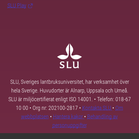
SLU Play
SLU, Sveriges lantbruksuniversitet, har verksamhet över
hela Sverige. Huvudorter är Alnarp, Uppsala och Umeå.
SLU är miljöcertifierat enligt ISO 14001. • Telefon: 018-67
10 00 • Org nr: 202100-2817 •
Kontakta SLU
•
Om
webbplatsen
•
Hantera kakor
•
Behandling av
personuppgifter