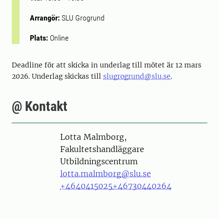
Arrangör:
SLU Grogrund
Plats:
Online
Deadline för att skicka in underlag till mötet är 12 mars
2026. Underlag skickas till
slugrogrund@slu.se
.
@ Kontakt
Person
Lotta Malmborg,
Fakultetshandläggare
Utbildningscentrum
lotta.malmborg@slu.se
+4640415025
+46730440264