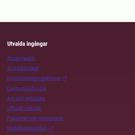
Utvalda ingångar
Studentwebb
SLU-biblioteket
Universitetsdjursjukhuset
Centrumbildningar
Art- och miljödata
Officiell statistik
Fakulteter och institutioner
Medarbetarwebben