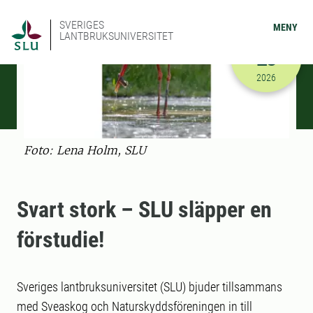
SVERIGES
MENY
LANTBRUKSUNIVERSITET
MARS
23
2026-03-23
2026
Foto: Lena Holm, SLU
Svart stork – SLU släpper en
förstudie!
Sveriges lantbruksuniversitet (SLU) bjuder tillsammans
med Sveaskog och Naturskyddsföreningen in till