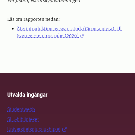
Per Jiborn, Naturskyddsföreningen
Läs om rapporten nedan:
Återintroduktion av svart stork (Ciconia nigra) till
Sverige – en förstudie (2026)
Utvalda ingångar
Studentwebb
SLU-biblioteket
Universitetsdjursjukhuset