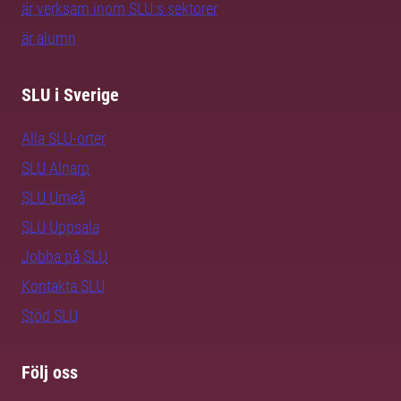
är verksam inom SLU:s sektorer
är alumn
SLU i Sverige
Alla SLU-orter
SLU Alnarp
SLU Umeå
SLU Uppsala
Jobba på SLU
Kontakta SLU
Stöd SLU
Följ oss