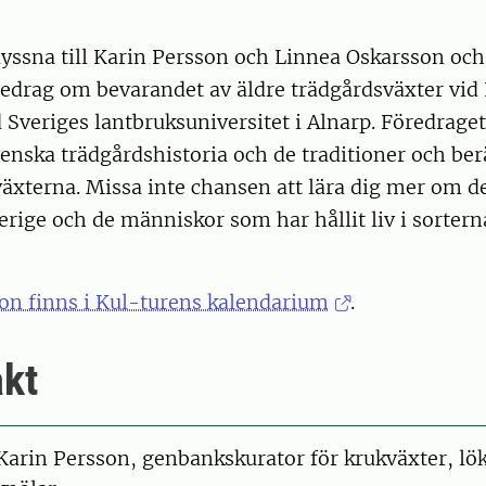
yssna till Karin Persson och Linnea Oskarsson och
edrag om bevarandet av äldre trädgårdsväxter vid 
Sveriges lantbruksuniversitet i Alnarp. Föredraget
svenska trädgårdshistoria och de traditioner och be
 växterna. Missa inte chansen att lära dig mer om 
verige och de människor som har hållit liv i sorte
on finns i Kul-turens kalendarium
.
kt
on
Karin Persson, genbankskurator för krukväxter, lö