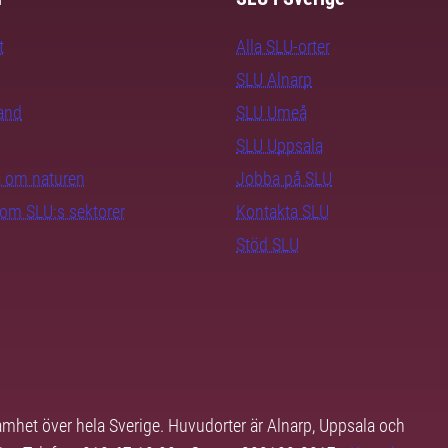
t
Alla SLU-orter
SLU Alnarp
rand
SLU Umeå
SLU Uppsala
ra om naturen
Jobba på SLU
nom SLU:s sektorer
Kontakta SLU
Stöd SLU
samhet över hela Sverige. Huvudorter är Alnarp, Uppsala och