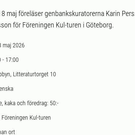
8 maj föreläser genbankskuratorerna Karin Per
son för Föreningen Kul-turen i Göteborg.
8 maj 2026
0
-
17:00
bbyn, Litteraturtorget 10
enska
e, kaka och föredrag: 50:-
:
Föreningen Kul-turen
an ort