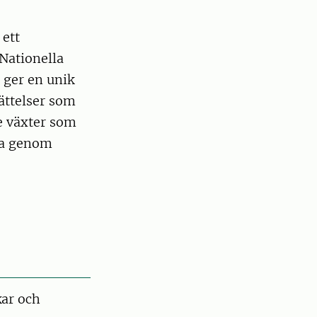
 ett
Nationella
 ger en unik
rättelser som
de växter som
rna genom
kar och