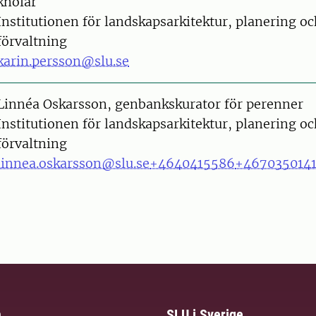
knölar
Institutionen för landskapsarkitektur, planering o
förvaltning
karin.persson@slu.se
on
Linnéa Oskarsson, genbankskurator för perenner
Institutionen för landskapsarkitektur, planering o
förvaltning
linnea.oskarsson@slu.se
+4640415586
+467035014
m
SLU i Sverige