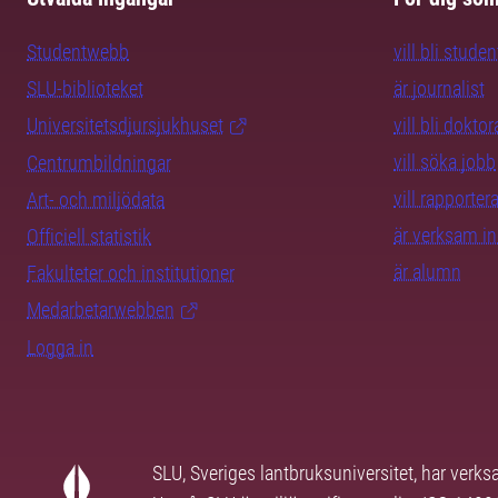
Studentwebb
vill bli studen
SLU-biblioteket
är journalist
Universitetsdjursjukhuset
vill bli dokto
vill söka jobb
Centrumbildningar
vill rapporte
Art- och miljödata
är verksam i
Officiell statistik
är alumn
Fakulteter och institutioner
Medarbetarwebben
Logga in
SLU, Sveriges lantbruksuniversitet, har verk