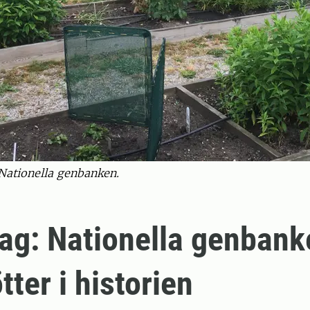
Nationella genbanken.
ag: Nationella genbank
tter i historien