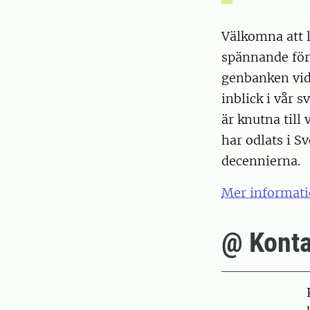
Välkomna att l
spännande för
genbanken vid 
inblick i vår 
är knutna till
har odlats i S
decennierna.
Mer informati
@ Konta
Pers