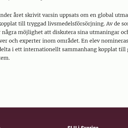
nder året skrivit varsin uppsats om en global utm
kopplat till tryggad livsmedelsförsörjning. Av de s
r några möjlighet att diskutera sina utmaningar oc
ver och experter inom området. En elev nomineras
delta i ett internationellt sammanhang kopplat till
tem.