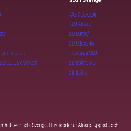
m
SLU i Sverige
t
Alla SLU-orter
SLU Alnarp
rand
SLU Umeå
SLU Uppsala
ra om naturen
Jobba på SLU
nom SLU:s sektorer
Kontakta SLU
Stöd SLU
samhet över hela Sverige. Huvudorter är Alnarp, Uppsala och