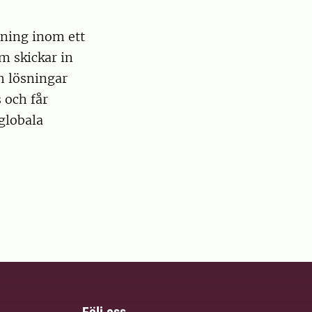
aning inom ett
om skickar in
h lösningar
 och får
 globala