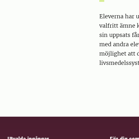
Eleverna har u
valfritt ämne 
sin uppsats få
med andra ele
möjlighet att 
livsmedelssys