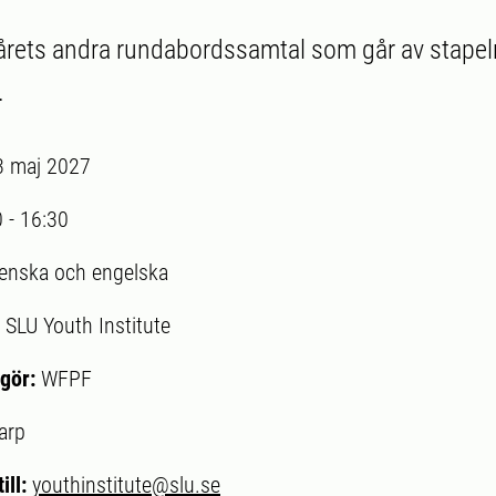
 årets andra rundabordssamtal som går av stapel
.
3 maj 2027
0
-
16:30
enska och engelska
:
SLU Youth Institute
gör:
WFPF
arp
ill:
youthinstitute@slu.se