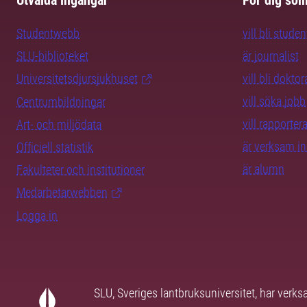
Utvalda ingångar
För dig so
Studentwebb
vill bli studen
SLU-biblioteket
är journalist
Universitetsdjursjukhuset
vill bli dokto
vill söka jobb
Centrumbildningar
vill rapporte
Art- och miljödata
är verksam i
Officiell statistik
är alumn
Fakulteter och institutioner
Medarbetarwebben
Logga in
SLU, Sveriges lantbruksuniversitet, har verk