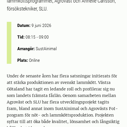
lammköttsprogrammet, Agroväst och Annelie Carlsson,
försökstekniker, SLU.
Datum:
9 juni 2026
Tid:
08:15
-
09:00
Arrangör:
SustAinimal
Plats:
Online
Under de senaste åren har flera satsningar initierats för
att stärka produktionen av svenskt lammkött. Västra
Götaland har tagit en ledande roll och profilerar sig nu
som landets främsta fårlän. Genom samarbeten mellan
Agroväst och SLU har flera utvecklingsprojekt tagits
fram, bland annat inom SustAinimal och Agrovästs FoI-
program för nöt- och lammköttsproduktion. Projekten
syftar till att öka både kvalitet, lönsamhet och långsiktig