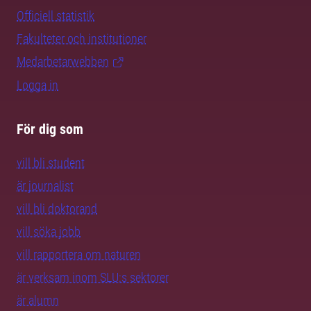
Officiell statistik
Fakulteter och institutioner
Medarbetarwebben
Logga in
För dig som
vill bli student
är journalist
vill bli doktorand
vill söka jobb
vill rapportera om naturen
är verksam inom SLU:s sektorer
är alumn