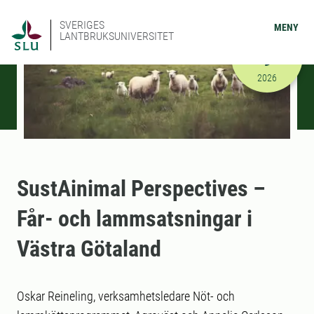
SVERIGES
MENY
LANTBRUKSUNIVERSITET
JUNI
9
2026-06-09
2026
SustAinimal Perspectives –
Får- och lammsatsningar i
Västra Götaland
Oskar Reineling, verksamhetsledare Nöt- och