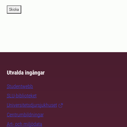
Skicka
Utvalda ingångar
Studentwebb
SLU-biblioteket
Universitetsdjursjukhuset
Centrumbildningar
Art- och miljödata