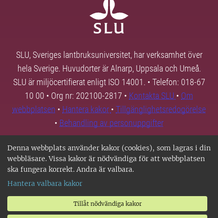
SLU, Sveriges lantbruksuniversitet, har verksamhet över
hela Sverige. Huvudorter är Alnarp, Uppsala och Umeå.
SLU är miljöcertifierat enligt ISO 14001. • Telefon: 018-67
10 00 • Org nr: 202100-2817 •
Kontakta SLU
•
Om
webbplatsen
•
Hantera kakor
•
Tillgänglighetsredogörelse
•
Behandling av personuppgifter
Denna webbplats använder kakor (cookies), som lagras i din
webbläsare. Vissa kakor är nödvändiga för att webbplatsen
ska fungera korrekt. Andra är valbara.
Hantera valbara kakor
Tillåt nödvändiga kakor