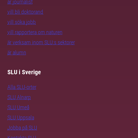
är journalist
vill bli doktorand
vill söka jobb
vill rapportera om naturen
är verksam inom SLU:s sektorer
är alumn
SLU i Sverige
Alla SLU-orter
SLU Alnarp
SLU Umeå
SLU Uppsala
Jobba på SLU
Kontakta SLU