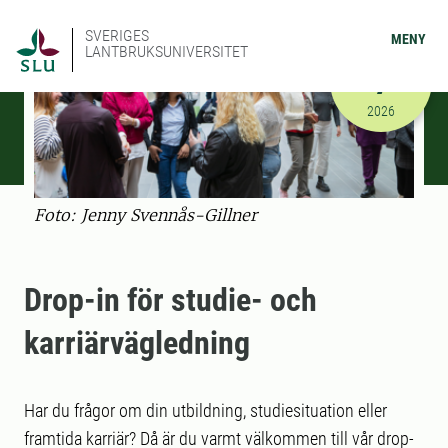
SVERIGES
MENY
LANTBRUKSUNIVERSITET
SEPTEMBER
7
2026-09-07
2026
Foto: Jenny Svennås-Gillner
Drop-in för studie- och
karriärvägledning
Har du frågor om din utbildning, studiesituation eller
framtida karriär? Då är du varmt välkommen till vår drop-