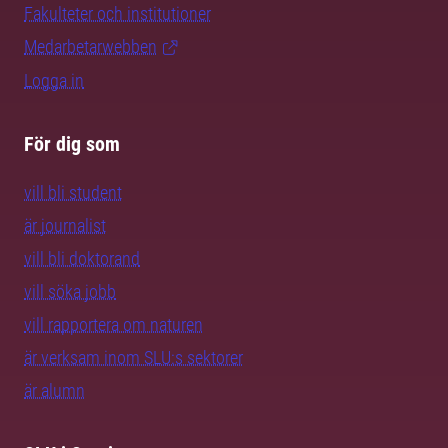
Fakulteter och institutioner
Medarbetarwebben
Logga in
För dig som
vill bli student
är journalist
vill bli doktorand
vill söka jobb
vill rapportera om naturen
är verksam inom SLU:s sektorer
är alumn