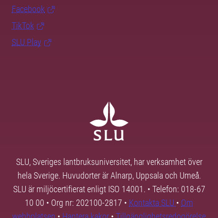
Facebook
TikTok
SLU Play
SLU, Sveriges lantbruksuniversitet, har verksamhet över
hela Sverige. Huvudorter är Alnarp, Uppsala och Umeå.
SLU är miljöcertifierat enligt ISO 14001. • Telefon: 018-67
10 00 • Org nr: 202100-2817 •
Kontakta SLU
•
Om
webbplatsen
•
Hantera kakor
•
Tillgänglighetsredogörelse