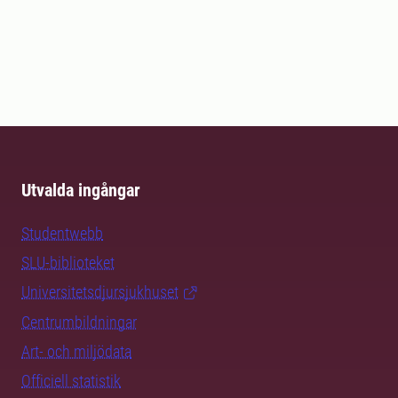
Utvalda ingångar
Studentwebb
SLU-biblioteket
Universitetsdjursjukhuset
Centrumbildningar
Art- och miljödata
Officiell statistik