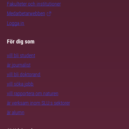
Fakulteter och institutioner
Medarbetarwebben
Logga in
För dig som
vill bli student
är journalist
vill bli doktorand
vill söka jobb
vill rapportera om naturen
är verksam inom SLU:s sektorer
är alumn