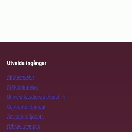
Utvalda ingångar
Studentwebb
SLU-biblioteket
Universitetsdjursjukhuset
Centrumbildningar
Art- och miljödata
Officiell statistik