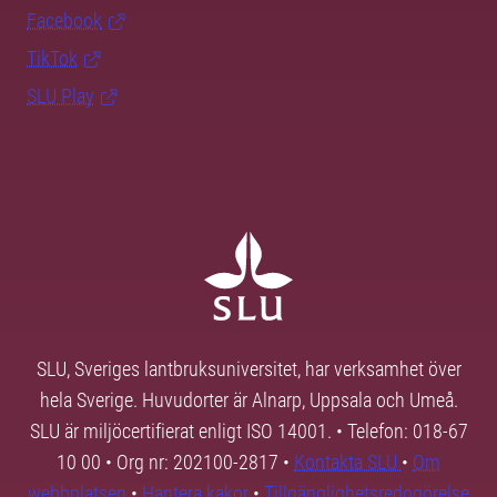
Facebook
TikTok
SLU Play
SLU, Sveriges lantbruksuniversitet, har verksamhet över
hela Sverige. Huvudorter är Alnarp, Uppsala och Umeå.
SLU är miljöcertifierat enligt ISO 14001. • Telefon: 018-67
10 00 • Org nr: 202100-2817 •
Kontakta SLU
•
Om
webbplatsen
•
Hantera kakor
•
Tillgänglighetsredogörelse