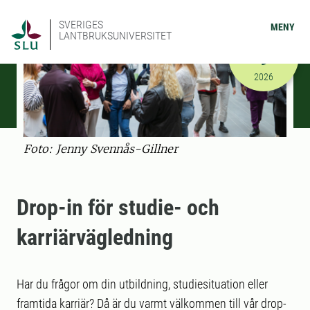
SVERIGES
MENY
LANTBRUKSUNIVERSITET
SEPTEMBER
9
2026-09-09
2026
Foto: Jenny Svennås-Gillner
Drop-in för studie- och
karriärvägledning
Har du frågor om din utbildning, studiesituation eller
framtida karriär? Då är du varmt välkommen till vår drop-