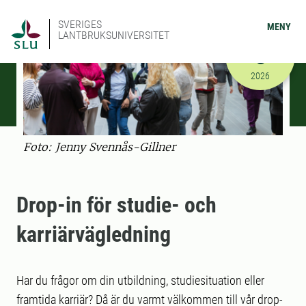
SVERIGES
MENY
LANTBRUKSUNIVERSITET
SEPTEMBER
3
2026-09-03
2026
Foto: Jenny Svennås-Gillner
Drop-in för studie- och
karriärvägledning
Har du frågor om din utbildning, studiesituation eller
framtida karriär? Då är du varmt välkommen till vår drop-