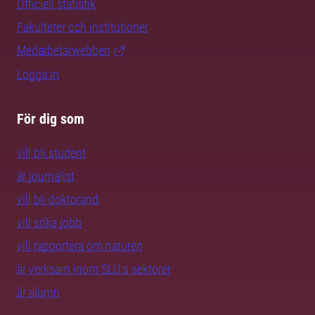
Officiell statistik
Fakulteter och institutioner
Medarbetarwebben
Logga in
För dig som
vill bli student
är journalist
vill bli doktorand
vill söka jobb
vill rapportera om naturen
är verksam inom SLU:s sektorer
är alumn