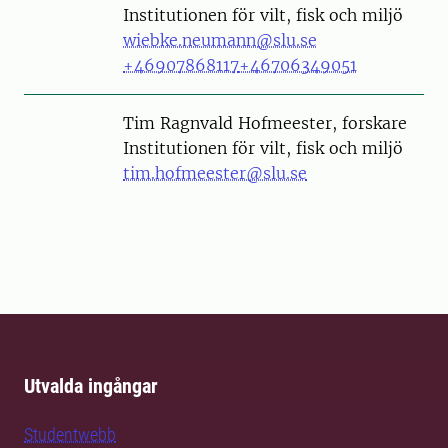
Institutionen för vilt, fisk och miljö
wiebke.neumann@slu.se
+46907868117
+46706349051
Person
Tim Ragnvald Hofmeester, forskare
Institutionen för vilt, fisk och miljö
tim.hofmeester@slu.se
Utvalda ingångar
Studentwebb