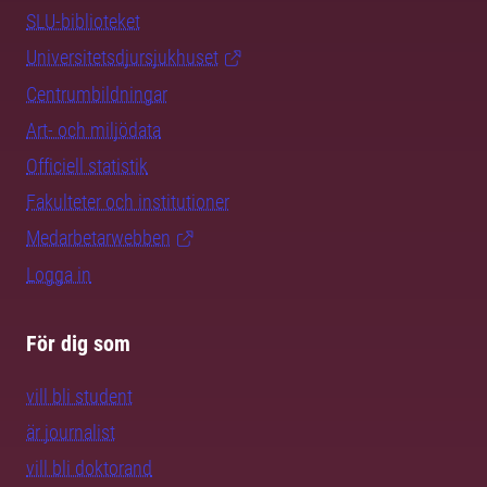
SLU-biblioteket
Universitetsdjursjukhuset
Centrumbildningar
Art- och miljödata
Officiell statistik
Fakulteter och institutioner
Medarbetarwebben
Logga in
För dig som
vill bli student
är journalist
vill bli doktorand