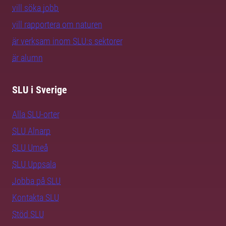
vill söka jobb
vill rapportera om naturen
är verksam inom SLU:s sektorer
är alumn
SLU i Sverige
Alla SLU-orter
SLU Alnarp
SLU Umeå
SLU Uppsala
Jobba på SLU
Kontakta SLU
Stöd SLU