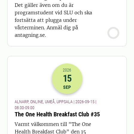
Det gäller även om du är
programstudent vid SLU och ska
fortsätta att plugga under
vårterminen. Anmäl dig på
antagning.se.
2026
15
2026-15-09 06:00
till
2026-15-09 07
SEP
ALNARP, ONLINE, UMEÅ, UPPSALA | 2026-09-15 |
08.00-09.00
The One Health Breakfast Club #35
Varmt välkommen till "The One
Health Breakfast Club" den 15