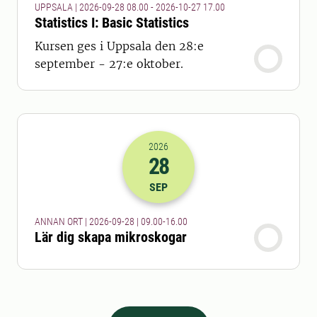
UPPSALA | 2026-09-28 08.00 - 2026-10-27 17.00
Statistics I: Basic Statistics
Kursen ges i Uppsala den 28:e
september - 27:e oktober.
2026
28
2026-28-09 07:00
till
2026-28-09 14
SEP
ANNAN ORT | 2026-09-28 | 09.00-16.00
Lär dig skapa mikroskogar