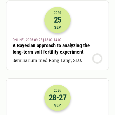
2026
25
2026-25-09 11:00
till
2026-25-09 12
SEP
ONLINE | 2026-09-25 | 13.00-14.00
A Bayesian approach to analyzing the
long-term soil fertility experiment
Seminarium med Rong Lang, SLU.
2026
28
-27
2026-28-09 06:00
till
2026-27-10 16
SEP