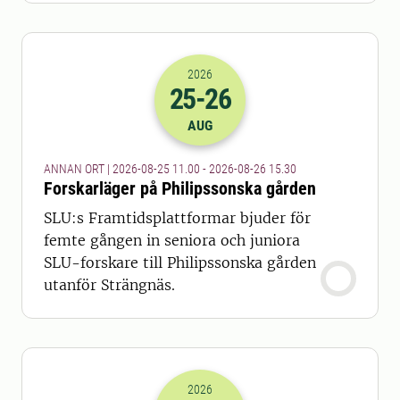
2026
25
-26
2026-25-08 09:00
till
2026-26-08 13
AUG
ANNAN ORT | 2026-08-25 11.00 - 2026-08-26 15.30
Forskarläger på Philipssonska gården
SLU:s Framtidsplattformar bjuder för
femte gången in seniora och juniora
SLU-forskare till Philipssonska gården
utanför Strängnäs.
2026