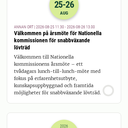
25
-26
2026-25-08 09:30
till
2026-26-08 11
AUG
ANNAN ORT | 2026-08-25 11.30 - 2026-08-26 13.00
Välkommen på årsmöte för Nationella
kommissionen för snabbväxande
lövträd
Välkommen till Nationella
kommissionens årsmöte – ett
tvådagars lunch-till-lunch-möte med
fokus på erfarenhetsutbyte,
kunskapsuppbyggnad och framtida
möjligheter för snabbväxande lövträd.
2026