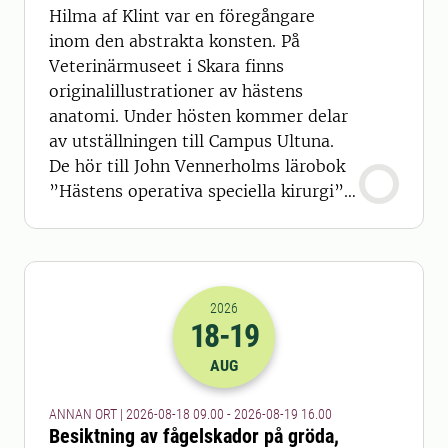
Hilma af Klint var en föregångare
inom den abstrakta konsten. På
Veterinärmuseet i Skara finns
originalillustrationer av hästens
anatomi. Under hösten kommer delar
av utställningen till Campus Ultuna.
De hör till John Vennerholms lärobok
”Hästens operativa speciella kirurgi”,
tryckt 1901.
2026
18
-19
2026-18-08 07:00
till
2026-19-08 14
AUG
ANNAN ORT | 2026-08-18 09.00 - 2026-08-19 16.00
Besiktning av fågelskador på gröda,