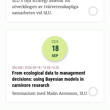
SLU:s nya strategi innebär för
utvecklingen av tvärvetenskapliga
samarbeten vid SLU.
2026
18
2026-18-09 11:00
till
2026-18-09 12
SEP
ONLINE | 2026-09-18 | 13.00-14.00
From ecological data to management
decisions: using Bayesian models in
carnivore research
Seminarium med Malin Aronsson, SLU.