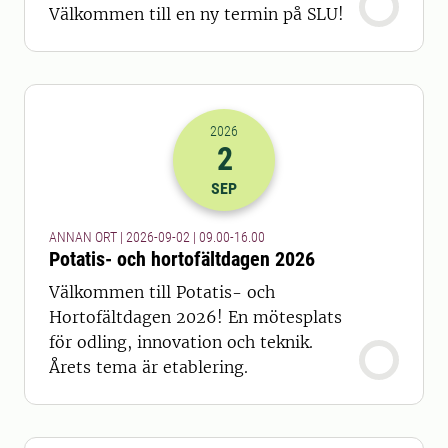
Välkommen till en ny termin på SLU!
2026
2
2026-02-09 07:00
till
2026-02-09 14
SEP
ANNAN ORT | 2026-09-02 | 09.00-16.00
Potatis- och hortofältdagen 2026
Välkommen till Potatis- och
Hortofältdagen 2026! En mötesplats
för odling, innovation och teknik.
Årets tema är etablering.