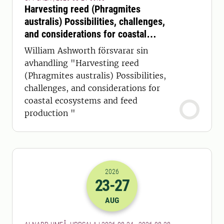
Harvesting reed (Phragmites
australis) Possibilities, challenges,
and considerations for coastal
ecosystems and feed production
William Ashworth försvarar sin
avhandling "Harvesting reed
(Phragmites australis) Possibilities,
challenges, and considerations for
coastal ecosystems and feed
production "
2026
23
-27
2026-23-08 22:00
till
2026-27-08 22
AUG