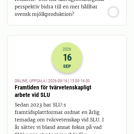
perspektiv bidra till en mer hållbar
svensk mjölkproduktion?
2026
16
2026-16-09 11:00
till
2026-16-09 14
SEP
ONLINE, UPPSALA | 2026-09-16 | 13.00-16.00
Framtiden för tvärvetenskapligt
arbete vid SLU
Sedan 2023 har SLU:s
framtidsplattformar ordnat en årlig
temadag om tvärvetenskap vid SLU. I
år sätter vi bland annat fokus på vad