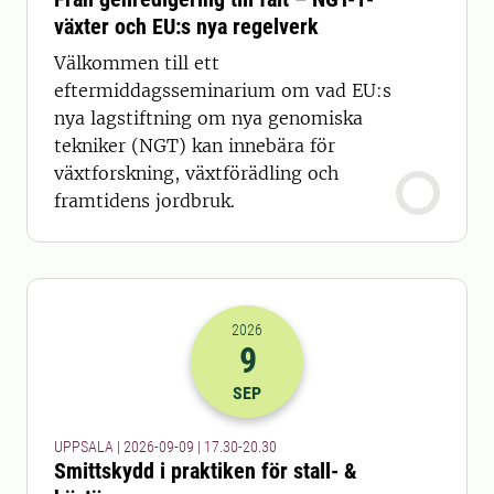
växter och EU:s nya regelverk
Välkommen till ett
eftermiddagsseminarium om vad EU:s
nya lagstiftning om nya genomiska
tekniker (NGT) kan innebära för
växtforskning, växtförädling och
framtidens jordbruk.
2026
9
2026-09-09 15:30
till
2026-09-09 18
SEP
UPPSALA | 2026-09-09 | 17.30-20.30
Smittskydd i praktiken för stall- &