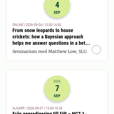
4
2026-04-09 11:00
till
2026-04-09 12
SEP
ONLINE | 2026-09-04 | 13.00-14.00
From snow leopards to house
crickets: how a Bayesian approach
helps me answer questions in a better
way
Seminarium med Matthew Low, SLU.
2026
7
2026-07-09 11:00
till
2026-07-09 14
SEP
ALNARP | 2026-09-07 | 13.00-16.30
Från genredigering till fält – NGT-1-