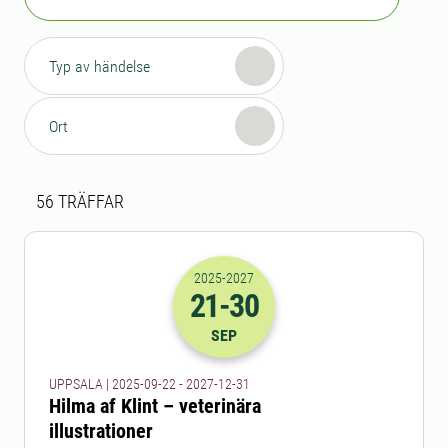
Typ av händelse
Ort
Sökresultat
56 sökresultat hittades
56
TRÄFFAR
2025
-2027
21
-30
2025-21-09 22:00
till
2027-30-12 23
SEP
UPPSALA | 2025-09-22 - 2027-12-31
Hilma af Klint – veterinära
illustrationer