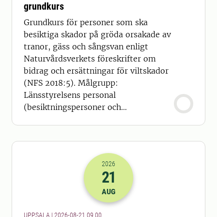
grundkurs
Grundkurs för personer som ska
besiktiga skador på gröda orsakade av
tranor, gäss och sångsvan enligt
Naturvårdsverkets föreskrifter om
bidrag och ersättningar för viltskador
(NFS 2018:5). Målgrupp:
Länsstyrelsens personal
(besiktningspersoner och
handläggare)
2026
21
2026-21-08 07:00
AUG
UPPSALA | 2026-08-21 09.00