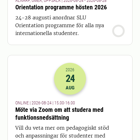
ALNARP, UMEÅ, UPPSALA | 2026-08-24 - 2026-08-28
Orientation programme hösten 2026
24-28 augusti anordnar SLU
Orientation programme för alla nya
internationella studenter.
2026
24
2026-24-08 13:00
till
2026-24-08 14
AUG
ONLINE | 2026-08-24 | 15.00-16.00
Möte via Zoom om att studera med
funktionsnedsättning
Vill du veta mer om pedagogiskt stöd
och anpassningar för studenter med