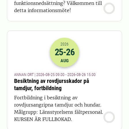
funktionsnedsättning? Välkommen till
detta informationsmöte!
2026
25
-26
2026-25-08 07:00
till
2026-26-08 13
AUG
ANNAN ORT | 2026-08-25 09.00 - 2026-08-26 15.00
Besiktning av rovdjursskador på
tamdjur, fortbildning
Fortbildning i besiktning av
rovdjursangripna tamdjur och hundar.
Målgrupp: Länsstyrelsens fältpersonal.
KURSEN ÄR FULLBOKAD.