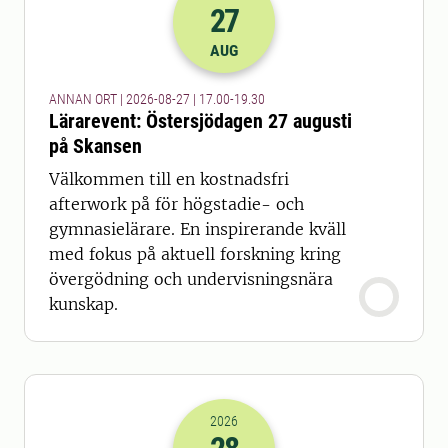
27
2026-27-08 15:00
till
2026-27-08 17
AUG
ANNAN ORT | 2026-08-27 | 17.00-19.30
Lärarevent: Östersjödagen 27 augusti
på Skansen
Välkommen till en kostnadsfri
afterwork på för högstadie- och
gymnasielärare. En inspirerande kväll
med fokus på aktuell forskning kring
övergödning och undervisningsnära
kunskap.
2026