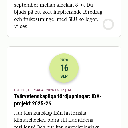
september mellan klockan 8-9. Du
bjuds på ett kort inspirerande föredrag
och frukostmingel med SLU kollegor.
Vi ses!
2026
16
2026-16-09 07:00
till
2026-16-09 09
SEP
ONLINE, UPPSALA | 2026-09-16 | 09.00-11.30
Tvärvetenskapliga fördjupningar: IDA-
projekt 2025-26
Hur kan kunskap från historiska
klimatchocker bidra till framtidens
resiliens? Och hur kan agroekologiska