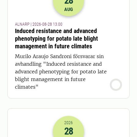
28
2026-28-08 11:00
AUG
ALNARP | 2026-08-28 13.00
Induced resistance and advanced
phenotyping for potato late blight
management in future climates
Murilo Araujo Sandroni försvarar sin
avhandling "Induced resistance and
advanced phenotyping for potato late
blight management in future
climates"
2026
28
2026-28-08 11:00
till
2026-28-08 12