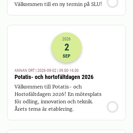
Välkommen till en ny termin på SLU!
2026
2
2026-02-09 07:00
till
2026-02-09 14
SEP
ANNAN ORT | 2026-09-02 | 09.00-16.00
Potatis- och hortofältdagen 2026
Välkommen till Potatis- och
Hortofältdagen 2026! En mötesplats
för odling, innovation och teknik.
Årets tema är etablering.