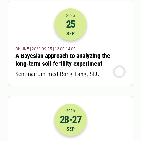
2026
25
2026-25-09 11:00
till
2026-25-09 12
SEP
ONLINE | 2026-09-25 | 13.00-14.00
A Bayesian approach to analyzing the
long-term soil fertility experiment
Seminarium med Rong Lang, SLU.
2026
28
-27
2026-28-09 06:00
till
2026-27-10 16
SEP