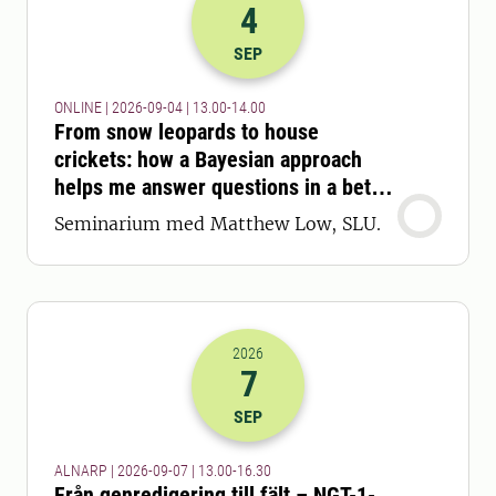
4
2026-04-09 11:00
till
2026-04-09 12
SEP
ONLINE | 2026-09-04 | 13.00-14.00
From snow leopards to house
crickets: how a Bayesian approach
helps me answer questions in a better
way
Seminarium med Matthew Low, SLU.
2026
7
2026-07-09 11:00
till
2026-07-09 14
SEP
ALNARP | 2026-09-07 | 13.00-16.30
Från genredigering till fält – NGT-1-