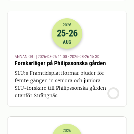
2026
25
-26
2026-25-08 09:00
till
2026-26-08 13
AUG
ANNAN ORT | 2026-08-25 11.00 - 2026-08-26 15.30
Forskarläger på Philipssonska gården
SLU:s Framtidsplattformar bjuder för
femte gången in seniora och juniora
SLU-forskare till Philipssonska gården
utanför Strängnäs.
2026