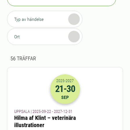
Typ av händelse
Ort
Sökresultat
56 sökresultat hittades
56
TRÄFFAR
2025
-2027
21
-30
2025-21-09 22:00
till
2027-30-12 23
SEP
UPPSALA | 2025-09-22 - 2027-12-31
Hilma af Klint – veterinära
illustrationer