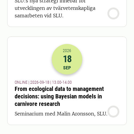
SLU:s nya strategi innebär för
utvecklingen av tvärvetenskapliga
samarbeten vid SLU.
2026
18
2026-18-09 11:00
till
2026-18-09 12
SEP
ONLINE | 2026-09-18 | 13.00-14.00
From ecological data to management
decisions: using Bayesian models in
carnivore research
Seminarium med Malin Aronsson, SLU.