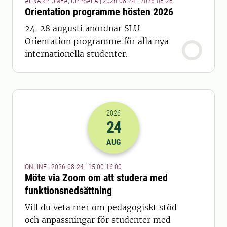
ALNARP, UMEÅ, UPPSALA | 2026-08-24 - 2026-08-28
Orientation programme hösten 2026
24-28 augusti anordnar SLU
Orientation programme för alla nya
internationella studenter.
2026
24
2026-24-08 13:00
till
2026-24-08 14
AUG
ONLINE | 2026-08-24 | 15.00-16.00
Möte via Zoom om att studera med
funktionsnedsättning
Vill du veta mer om pedagogiskt stöd
och anpassningar för studenter med