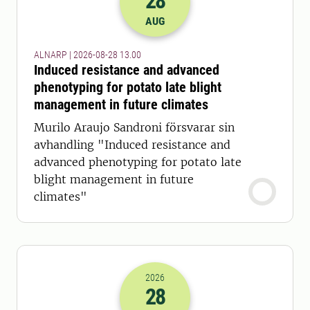
28
2026-28-08 11:00
AUG
ALNARP | 2026-08-28 13.00
Induced resistance and advanced
phenotyping for potato late blight
management in future climates
Murilo Araujo Sandroni försvarar sin
avhandling "Induced resistance and
advanced phenotyping for potato late
blight management in future
climates"
2026
28
2026-28-08 11:00
till
2026-28-08 12