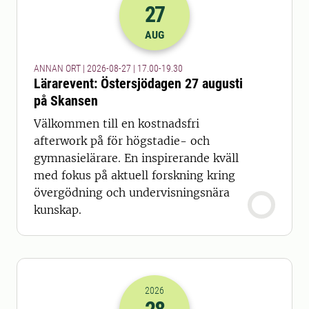
27
2026-27-08 15:00
till
2026-27-08 17
AUG
ANNAN ORT | 2026-08-27 | 17.00-19.30
Lärarevent: Östersjödagen 27 augusti
på Skansen
Välkommen till en kostnadsfri
afterwork på för högstadie- och
gymnasielärare. En inspirerande kväll
med fokus på aktuell forskning kring
övergödning och undervisningsnära
kunskap.
2026