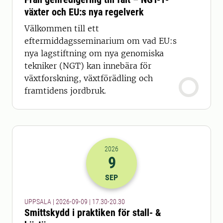
växter och EU:s nya regelverk
Välkommen till ett
eftermiddagsseminarium om vad EU:s
nya lagstiftning om nya genomiska
tekniker (NGT) kan innebära för
växtforskning, växtförädling och
framtidens jordbruk.
2026
9
2026-09-09 15:30
till
2026-09-09 18
SEP
UPPSALA | 2026-09-09 | 17.30-20.30
Smittskydd i praktiken för stall- &