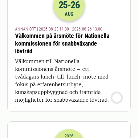
25
-26
2026-25-08 09:30
till
2026-26-08 11
AUG
ANNAN ORT | 2026-08-25 11.30 - 2026-08-26 13.00
Välkommen på årsmöte för Nationella
kommissionen för snabbväxande
lövträd
Välkommen till Nationella
kommissionens årsmöte – ett
tvådagars lunch-till-lunch-möte med
fokus på erfarenhetsutbyte,
kunskapsuppbyggnad och framtida
möjligheter för snabbväxande lövträd.
2026