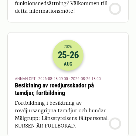
funktionsnedsättning? Välkommen till
detta informationsmöte!
2026
25
-26
2026-25-08 07:00
till
2026-26-08 13
AUG
ANNAN ORT | 2026-08-25 09.00 - 2026-08-26 15.00
Besiktning av rovdjursskador på
tamdjur, fortbildning
Fortbildning i besiktning av
rovdjursangripna tamdjur och hundar.
Målgrupp: Länsstyrelsens fältpersonal.
KURSEN ÄR FULLBOKAD.