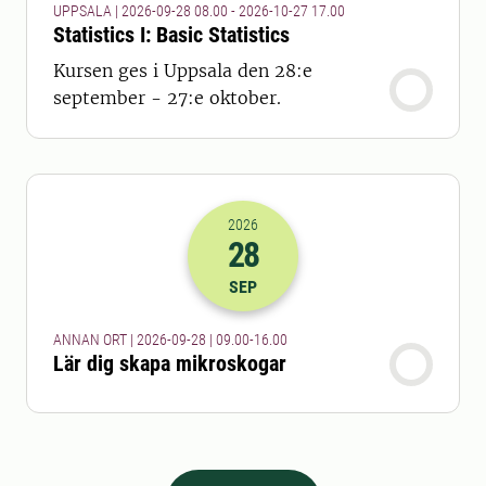
UPPSALA | 2026-09-28 08.00 - 2026-10-27 17.00
Statistics I: Basic Statistics
Kursen ges i Uppsala den 28:e
september - 27:e oktober.
2026
28
2026-28-09 07:00
till
2026-28-09 14
SEP
ANNAN ORT | 2026-09-28 | 09.00-16.00
Lär dig skapa mikroskogar