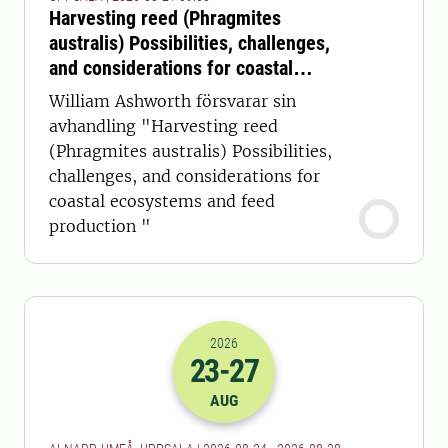
Harvesting reed (Phragmites
australis) Possibilities, challenges,
and considerations for coastal
ecosystems and feed production
William Ashworth försvarar sin
avhandling "Harvesting reed
(Phragmites australis) Possibilities,
challenges, and considerations for
coastal ecosystems and feed
production "
2026
23
-27
2026-23-08 22:00
till
2026-27-08 22
AUG