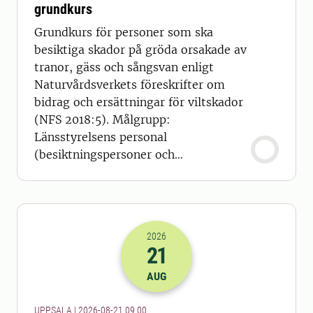
grundkurs
Grundkurs för personer som ska
besiktiga skador på gröda orsakade av
tranor, gäss och sångsvan enligt
Naturvårdsverkets föreskrifter om
bidrag och ersättningar för viltskador
(NFS 2018:5). Målgrupp:
Länsstyrelsens personal
(besiktningspersoner och
handläggare)
2026
21
2026-21-08 07:00
AUG
UPPSALA | 2026-08-21 09.00