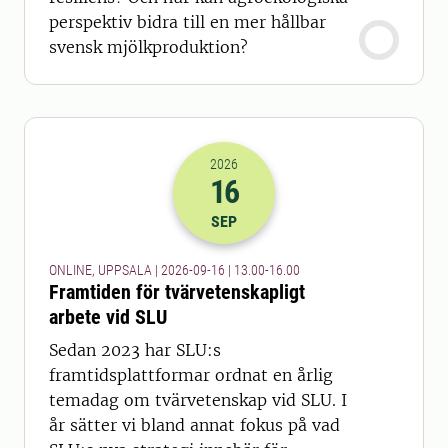
perspektiv bidra till en mer hållbar
svensk mjölkproduktion?
2026
16
2026-16-09 11:00
till
2026-16-09 14
SEP
ONLINE, UPPSALA | 2026-09-16 | 13.00-16.00
Framtiden för tvärvetenskapligt
arbete vid SLU
Sedan 2023 har SLU:s
framtidsplattformar ordnat en årlig
temadag om tvärvetenskap vid SLU. I
år sätter vi bland annat fokus på vad