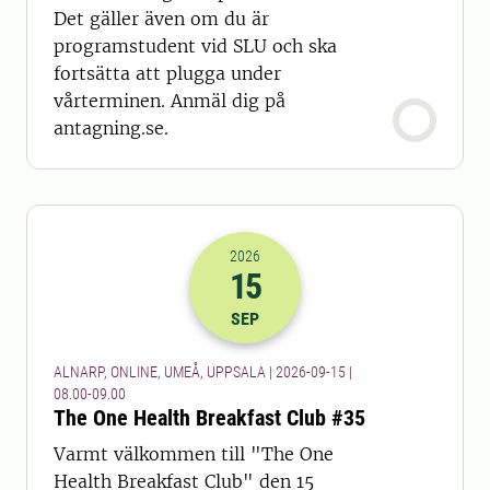
Det gäller även om du är
programstudent vid SLU och ska
fortsätta att plugga under
vårterminen. Anmäl dig på
antagning.se.
2026
15
2026-15-09 06:00
till
2026-15-09 07
SEP
ALNARP, ONLINE, UMEÅ, UPPSALA | 2026-09-15 |
08.00-09.00
The One Health Breakfast Club #35
Varmt välkommen till "The One
Health Breakfast Club" den 15