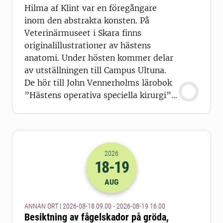
Hilma af Klint var en föregångare
inom den abstrakta konsten. På
Veterinärmuseet i Skara finns
originalillustrationer av hästens
anatomi. Under hösten kommer delar
av utställningen till Campus Ultuna.
De hör till John Vennerholms lärobok
”Hästens operativa speciella kirurgi”,
tryckt 1901.
2026
18
-19
2026-18-08 07:00
till
2026-19-08 14
AUG
ANNAN ORT | 2026-08-18 09.00 - 2026-08-19 16.00
Besiktning av fågelskador på gröda,