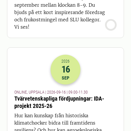
september mellan klockan 8-9. Du
bjuds på ett kort inspirerande föredrag
och frukostmingel med SLU kollegor.
Vi ses!
2026
16
2026-16-09 07:00
till
2026-16-09 09
SEP
ONLINE, UPPSALA | 2026-09-16 | 09.00-11.30
Tvärvetenskapliga fördjupningar: IDA-
projekt 2025-26
Hur kan kunskap från historiska
klimatchocker bidra till framtidens
resiliens? Och hur kan agroekologiska